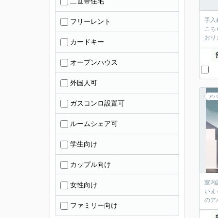
二世帯住宅
手入
フリーレント
こち
おり
カードキー
オープンハウス
外国人可
アパ
ガスコンロ設置可
ルームシェア可
学生向け
カップル向け
室内
女性向け
いま
のア
ファミリー向け