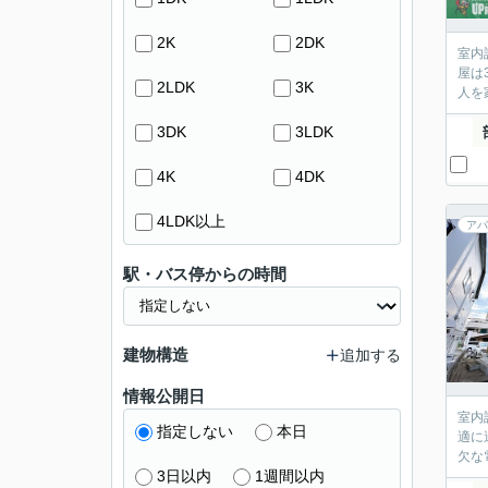
2K
2DK
室内
屋は
2LDK
3K
人を
3DK
3LDK
4K
4DK
4LDK以上
アパ
駅・バス停からの時間
建物構造
追加する
情報公開日
室内
指定しない
本日
適に
欠な
3日以内
1週間以内