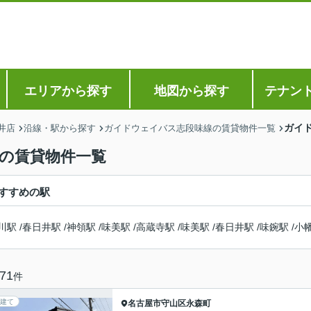
エリアから探す
地図から探す
テナン
ガイ
井店
沿線・駅から探す
ガイドウェイバス志段味線の賃貸物件一覧
駅の賃貸物件一覧
すすめの駅
川駅
/
春日井駅
/
神領駅
/
味美駅
/
高蔵寺駅
/
味美駅
/
春日井駅
/
味鋺駅
/
小
71
件
建て
名古屋市守山区
永森町