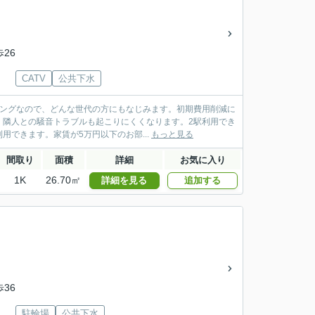
歩26
CATV
公共下水
リングなので、どんな世代の方にもなじみます。初期費用削減に
、隣人との騒音トラブルも起こりにくくなります。2駅利用でき
できます。家賃が5万円以下のお部...
もっと見る
間取り
面積
詳細
お気に入り
1K
26.70㎡
詳細を見る
追加する
歩36
駐輪場
公共下水