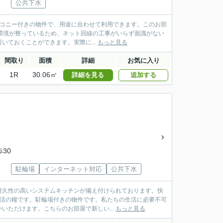
公共下水
ルコニー付きの物件で、用途に合わせて利用できます。このお部
ト環境が整っているため、ネット回線の工事がいらず面識がない
ておくことができます。実際に...
もっと見る
間取り
面積
詳細
お気に入り
1R
30.06㎡
詳細を見る
追加する
歩30
駐輪場
インターネット対応
公共下水
耐久性の高いシステムキッチンが備え付けられております。快
生活の糧です。駐輪場付きの物件です。私たちの生活に必要不可
ただけます。こちらのお部屋で新しい...
もっと見る