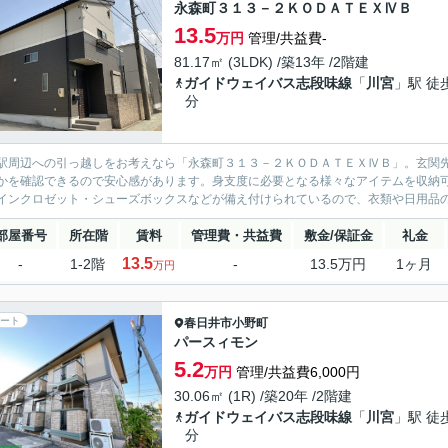
永森町３１３－２ＫＯＤＡＴＥＸⅣＢ
13.5
万円
管理/共益費-
81.17㎡ (3LDK) /築13年 /2階建
ガイドウェイバス志段味線
「
川宮
」駅 徒
分
駅周辺への引っ越しをお考えなら「永森町３１３－２ＫＯＤＡＴＥＸⅣＢ」。玄関
かを確認できるので安心感があります。身支度に必要となる様々なアイテムを収納
インクロゼット・シューズボックスなどが備え付けられているので、衣類や日用品の
部屋番号
所在階
賃料
管理費・共益費
敷金/保証金
礼金
13.5
-
1-2階
-
13.5万円
1ヶ月
万円
ート
春日井市
小野町
パースィモン
5.2
万円
管理/共益費6,000円
30.06㎡ (1R) /築20年 /2階建
ガイドウェイバス志段味線
「
川宮
」駅 徒
分