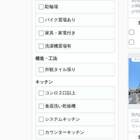
室内
が満
駐輪場
が可
バイク置場あり
家具・家電付き
洗濯機置場有
構造・工法
アパ
外観タイル張り
キッチン
コンロ２口以上
食器洗い乾燥機
室内
システムキッチン
には
リン
カウンターキッチン