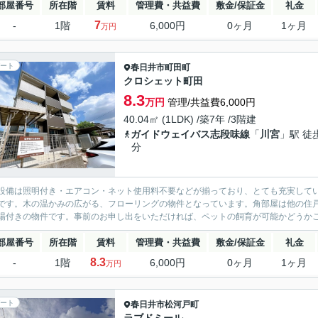
部屋番号
所在階
賃料
管理費・共益費
敷金/保証金
礼金
7
-
1階
6,000円
0ヶ月
1ヶ月
万円
ート
春日井市
町田町
クロシェット町田
8.3
万円
管理/共益費6,000円
40.04㎡ (1LDK) /築7年 /3階建
ガイドウェイバス志段味線
「
川宮
」駅 徒
分
設備は照明付き・エアコン・ネット使用料不要などが揃っており、とても充実して
です。木の温かみの広がる、フローリングの物件となっています。角部屋は他の住
場付きの物件です。事前のお申し出をいただければ、ペットの飼育が可能かどうかご
部屋番号
所在階
賃料
管理費・共益費
敷金/保証金
礼金
8.3
-
1階
6,000円
0ヶ月
1ヶ月
万円
ート
春日井市
松河戸町