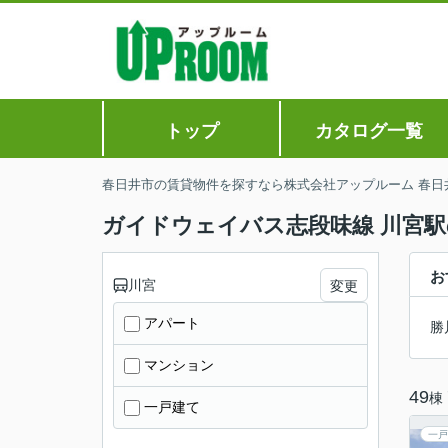
トップ
カタログ一覧
春日井市の賃貸物件を探すなら株式会社アップルーム 春日
ガイドウェイバス志段味線 川宮
お
川宮
変更
アパート
勝
マンション
49
棟
一戸建て
一戸