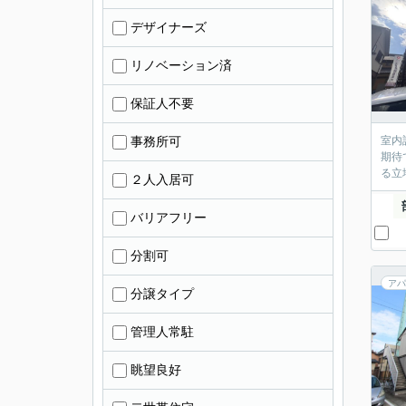
デザイナーズ
リノベーション済
保証人不要
事務所可
室内
期待
る立
２人入居可
バリアフリー
分割可
アパ
分譲タイプ
管理人常駐
眺望良好