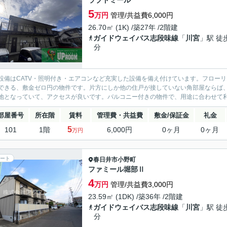
ラブドミール
5
万円
管理/共益費6,000円
26.70㎡ (1K) /築27年 /2階建
ガイドウェイバス志段味線
「
川宮
」駅 徒
分
設備はCATV・照明付き・エアコンなど充実した設備を備え付けています。フロー
できる、敷金ゼロ円の物件です。片方にしか他の住戸が接していない角部屋ならば
地となっていて、アクセスが良いです。バルコニー付きの物件で、用途に合わせて利用
部屋番号
所在階
賃料
管理費・共益費
敷金/保証金
礼金
5
101
1階
6,000円
0ヶ月
0ヶ月
万円
ート
春日井市
小野町
ファミール堀部Ⅱ
4
万円
管理/共益費3,000円
23.59㎡ (1DK) /築36年 /2階建
ガイドウェイバス志段味線
「
川宮
」駅 徒
分