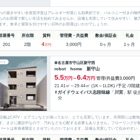
れの届きやすい全居室洋室はアレルギー対策にも効果的です。バルコニー付きの物
らのお部屋で新しい生活を始めてみませんか。設備も充実していて住みやすい、魅
ます。食卓と寝室を分けやすい1DKのお部屋はいかがでしょうか。
部屋番号
所在階
賃料
管理費・共益費
敷金/保証金
礼金
4
201
2階
3,000円
0ヶ月
1ヶ月
万円
ート
名古屋市守山区
新守西
robot home 新守山
5.5
6.4
万円～
万円
管理/共益費3,000円
21.41㎡～29.44㎡ (1K～1LDK) /予定 /3階建
ガイドウェイバス志段味線
「
川宮
」駅 徒
分
設備はCATV・エアコンなどが揃っており、とても充実しています。共用部には敷
す。まさに建設中なので、汚れなどを心配する必要もありません。フローリングが
パートは単身者限定とさせていただいております。設備も充実していて住みやすい、魅
部屋番号
所在階
賃料
管理費・共益費
敷金/保証金
礼金