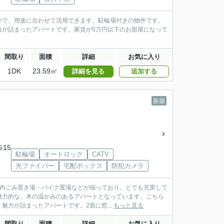
件で、用途に合わせて活用できます。駐輪場付きの物件です。
力が詰まったアパートです。家賃が5万円以下のお部屋になって
間取り
面積
詳細
お気に入り
1DK
23.59㎡
詳細を見る
追加する
新築
歩15
駐輪場
オートロック
CATV
光ファイバー
宅配ボックス
防犯カメラ
地内ごみ置き場・バイク置場などが揃っており、とても充実して
魅力的な、木の温かみのあるアパートとなっています。こちら
力が詰まったアパートです。2面に窓...
もっと見る
間取り
面積
詳細
お気に入り