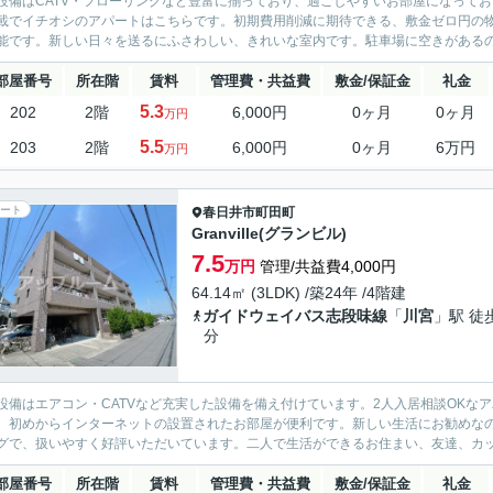
設備はCATV・フローリングなど豊富に揃っており、過ごしやすいお部屋になって
載でイチオシのアパートはこちらです。初期費用削減に期待できる、敷金ゼロ円の
能です。新しい日々を送るにふさわしい、きれいな室内です。駐車場に空きがあるので
部屋番号
所在階
賃料
管理費・共益費
敷金/保証金
礼金
5.3
202
2階
6,000円
0ヶ月
0ヶ月
万円
5.5
203
2階
6,000円
0ヶ月
6万円
万円
ート
春日井市
町田町
Granville(グランビル)
7.5
万円
管理/共益費4,000円
64.14㎡ (3LDK) /築24年 /4階建
ガイドウェイバス志段味線
「
川宮
」駅 徒
分
設備はエアコン・CATVなど充実した設備を備え付けています。2人入居相談OKな
、初めからインターネットの設置されたお部屋が便利です。新しい生活にお勧めな
グで、扱いやすく好評いただいています。二人で生活ができるお住まい、友達、カップル
部屋番号
所在階
賃料
管理費・共益費
敷金/保証金
礼金