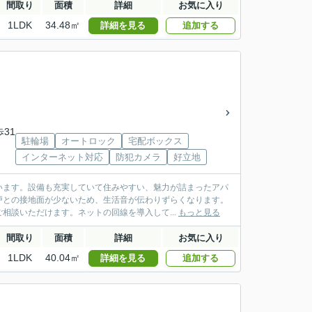
間取り
面積
詳細
お気に入り
1LDK
34.48㎡
詳細を見る
追加する
歩31
駐輪場
オートロック
宅配ボックス
インターネット対応
防犯カメラ
好立地
います。設備も充実していて住みやすい、魅力が詰まったアパ
戸との接地面が少ないため、生活音が伝わりずらくなります。
相談いただけます。ネットの回線を導入して...
もっと見る
間取り
面積
詳細
お気に入り
1LDK
40.04㎡
詳細を見る
追加する