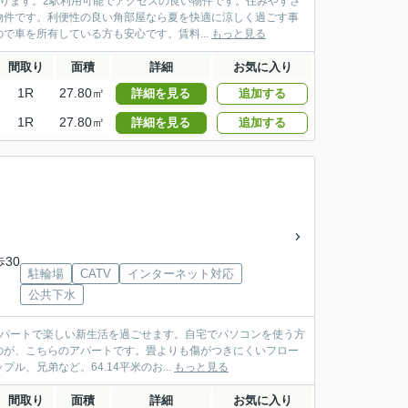
おります。2駅利用可能でアクセスの良い物件です。住みやすさ
物件です。利便性の良い角部屋なら夏を快適に涼しく過ごす事
車を所有している方も安心です。賃料...
もっと見る
間取り
面積
詳細
お気に入り
1R
27.80㎡
詳細を見る
追加する
1R
27.80㎡
詳細を見る
追加する
歩30
駐輪場
CATV
インターネット対応
公共下水
アパートで楽しい新生活を過ごせます。自宅でパソコンを使う方
のが、こちらのアパートです。畳よりも傷がつきにくいフロー
、兄弟など。64.14平米のお...
もっと見る
間取り
面積
詳細
お気に入り