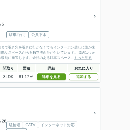
歩5
駐車2台可
公共下水
先まで覗き穴を覗きに行かなくてもインターホン越しに誰が来
可能なスペースがある独立洗面台が付いています。収納はウォ
収納に重宝します。余裕のある駐車スペース...
もっと見る
間取り
面積
詳細
お気に入り
3LDK
81.17㎡
詳細を見る
追加する
歩28
駐輪場
CATV
インターネット対応