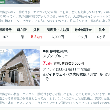
設備はCATV・照明付き・エアコンなどが揃っており、とても充実しています。バ
30.06㎡です。2駅利用可能でアクセスの良い物件です。入居時からインターネッ
家に招きたくないと考えている方にもおすすめです。駐車場があり、敷地内に車を置い
部屋番号
所在階
賃料
管理費・共益費
敷金/保証金
礼金
5.2
107
1階
6,000円
0ヶ月
0ヶ月
万円
ート
春日井市
松河戸町
メゾン プルミエ
7
万円
管理/共益費6,000円
34.48㎡ (1LDK) /築11年 /2階建
ガイドウェイバス志段味線
「
川宮
」駅 徒
分
設備は追い焚き・エアコン・照明付きなどが揃っており、とても充実しています。
過ごせる角部屋のお部屋となっております。1LDKの広々したお部屋は、充実した
電気・水道・ガスのように、今やライフライン同然のインターネットを無料でお使いい