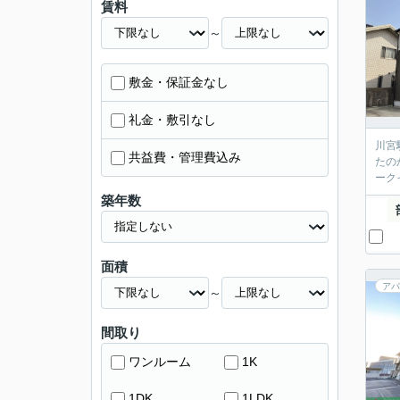
賃料
～
敷金・保証金なし
礼金・敷引なし
川宮
共益費・管理費込み
たの
ーク
築年数
面積
アパ
～
間取り
ワンルーム
1K
1DK
1LDK