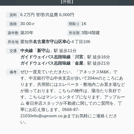
【外観】
6.2万円 管理/共益費 6,000円
賃料
30.00㎡
1K
面積
間取り
築20年
3階/4階建
築年数
所在階
愛知県
名古屋市守山区
幸心
４丁目106
所在地
中央線
「
新守山
」駅 徒歩11分
交通
ガイドウェイバス志段味線
「
川宮
」駅 徒歩16分
ガイドウェイバス志段味線
「
金屋
」駅 徒歩21分
ぜひ一度見ていただきたい、「アネックスM&K」で
備考
す。中京銀行守山中央支店が歩いて204mのところにあ
ります。共用部にはエレベータ・敷地内ごみ置き場など
が揃っております。こちらの物件は、陽当たり良好で
す。こちらはマンションタイプになります。アップルー
ム 春日井店スタッフが不動産に関してのご質問を、丁
寧にお応え致します。0568-87-
2103/info@uproom.co.jpまでお気軽にご連絡くださ
い。