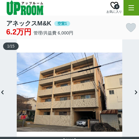
0
お気に入り
アネックスM&K
空室1
6.2万円
管理/共益費 6,000円
1
/
15