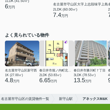
1LDK (41.50㎡)
名古屋市守山区大字上志段味字上島
6
万円
2LDK (60.00㎡)
2
7.4
万円
よく見られている物件
名古屋市守山区新守西
春日井市堀ノ内町北１丁目
春日井市勝川町７丁目
1K (27.00㎡)
2LDK (53.83㎡)
3LDK (78.53㎡)
4
4.8
6.65
13.5
万円
万円
万円
名古屋市守山区の賃貸物件一覧
新守山駅
アネックスM&K