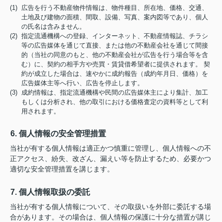
(1) 広告を行う不動産物件情報は、物件種目、所在地、価格、交通、
土地及び建物の面積、間取、設備、写真、案内図等であり、個人
の氏名は含みません。
(2) 指定流通機構への登録、インターネット、不動産情報誌、チラシ
等の広告媒体を通じて直接、または他の不動産会社を通じて間接
的（当社の同意のもと、他の不動産会社が広告を行う場合等を含
む）に、契約の相手方や売買・賃貸借希望者に提供されます。 契
約が成立した場合は、速やかに成約報告（成約年月日、価格）を
広告媒体主等へ行い、広告を停止します。
(3) 成約情報は、指定流通機構や民間の広告媒体主により集計、加工
もしくは分析され、他の取引における価格査定の資料等として利
用されます。
6. 個人情報の安全管理措置
当社が有する個人情報は適正かつ慎重に管理し、個人情報への不
正アクセス、紛失、改ざん、漏えい等を防止するため、必要かつ
適切な安全管理措置を講じます。
7. 個人情報取扱の委託
当社が有する個人情報について、その取扱いを外部に委託する場
合があります。その場合は、個人情報の保護に十分な措置が講じ