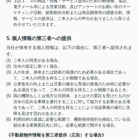
(4) 上記１、３の商品・情報・サービス提供のための郵便物、電話、
電子メール等による営業活動、及びアンケートのお願い等のマー
ケティング活動、顧客動向分析または商品開発等の調査分析。情
報、サービスの提供は、ご本人からの申出がありましたら取り止
めさせていただきます。
5. 個人情報の第三者への提供
当社が保有する個人情報は、以下の場合に、第三者へ提供されま
す。
(1) ご本人の同意がある場合。
(2) 法令の規定に基づく場合。
(3) 人の生命、身体または財産の保護のため必要がある場合であっ
て、ご本人の同意を得ることが困難である場合。
(4) 公衆衛生の向上または児童の健全な育成の推進のため特に必要が
ある場合であって、ご本人の同意を得ることが困難であるとき。
(5) 国の機関もしくは地方公共団体、またはその委託を受けたものが
法令の定める事務を遂行することに対して協力する必要がある場
合であって、ご本人の同意を得ることにより当該事務の遂行に支
障を及ぼす恐れがあるとき。
(6) 利用目的の達成に必要な範囲で、機密保持契約を締結している信
頼出来る業務委託先に対し、必要な範囲で開示する場合。
《不動産物件情報を第三者提供（広告）する場合》