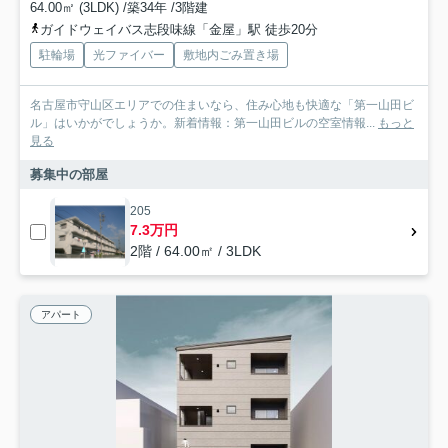
64.00㎡ (3LDK) /築34年 /3階建
ガイドウェイバス志段味線「金屋」駅 徒歩20分
駐輪場
光ファイバー
敷地内ごみ置き場
名古屋市守山区エリアでの住まいなら、住み心地も快適な「第一山田ビ
ル」はいかがでしょうか。新着情報：第一山田ビルの空室情報...
もっと
見る
募集中の部屋
205
7.3万円
2階 / 64.00㎡ / 3LDK
アパート