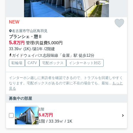
NEW
名古屋市守山区鳥羽見
ブランシェ・憩Ⅱ
5.8
万円
管理/共益費5,000円
33.39㎡ (1K) /築1年 /2階建
ガイドウェイバス志段味線「金屋」駅 徒歩12分
駐輪場
CATV
宅配ボックス
インターネット対応
インターホン越しに来訪者を確認できるので、トラブルを回避しやすく
なります。宅配ボックスがあるので家に不在の場合でも、最短...
もっと
見る
募集中の部屋
1階
5.8万円
1階 / 33.39㎡ / 1K