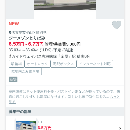
NEW
名古屋市守山区鳥羽見
ジーメゾンとりばみ
6.5
6.7
万円～
万円
管理/共益費5,000円
35.03㎡～35.49㎡ (1LDK) /予定 /3階建
ガイドウェイバス志段味線「金屋」駅 徒歩8分
駐輪場
オートロック
宅配ボックス
インターネット対応
敷地内ごみ置き場
新築
室内設備はネット使用料不要・バストイレ別などが揃っているので、快
適に過ごしやすいお部屋になります。新しいお家で新生活をス...
もっと
見る
募集中の部屋
101
6.5万円