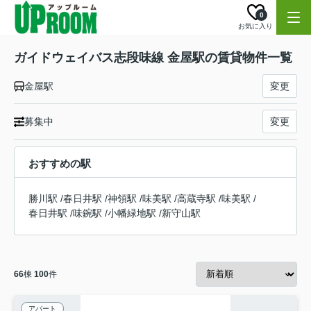
0
お気に入り
ガイドウェイバス志段味線 金屋駅の賃貸物件一覧
金屋駅
変更
募集中
変更
おすすめの駅
勝川駅
/
春日井駅
/
神領駅
/
味美駅
/
高蔵寺駅
/
味美駅
/
春日井駅
/
味鋺駅
/
小幡緑地駅
/
新守山駅
66
棟
100
件
アパート