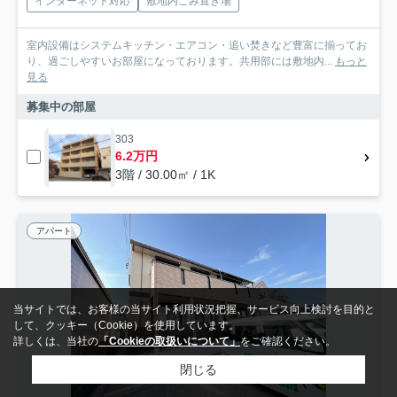
インターネット対応
敷地内ごみ置き場
室内設備はシステムキッチン・エアコン・追い焚きなど豊富に揃ってお
り、過ごしやすいお部屋になっております。共用部には敷地内...
もっと
見る
募集中の部屋
303
6.2万円
3階 / 30.00㎡ / 1K
アパート
当サイトでは、お客様の当サイト利用状況把握、サービス向上検討を目的と
して、クッキー（Cookie）を使用しています。
詳しくは、当社の
「Cookieの取扱いについて」
をご確認ください。
閉じる