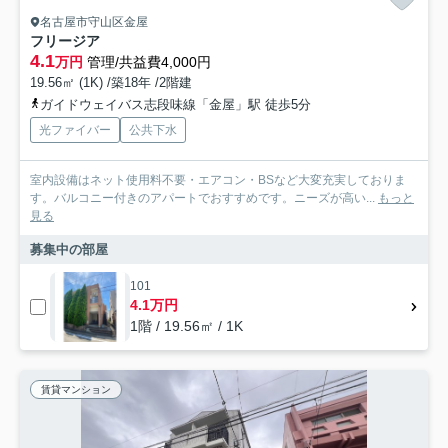
名古屋市守山区金屋
フリージア
4.1
万円
管理/共益費4,000円
19.56㎡ (1K) /築18年 /2階建
ガイドウェイバス志段味線「金屋」駅 徒歩5分
光ファイバー
公共下水
室内設備はネット使用料不要・エアコン・BSなど大変充実しておりま
す。バルコニー付きのアパートでおすすめです。ニーズが高い...
もっと
見る
募集中の部屋
101
4.1万円
1階 / 19.56㎡ / 1K
賃貸マンション