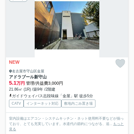
NEW
名古屋市守山区金屋
アドラブール新守山
5.1
万円
管理/共益費3,000円
21.86㎡ (1R) /築9年 /2階建
ガイドウェイバス志段味線「金屋」駅 徒歩5分
CATV
インターネット対応
敷地内ごみ置き場
室内設備はエアコン・システムキッチン・ネット使用料不要などが揃っ
ており、とても充実しています。水道代の節約につながる、追...
もっと
見る