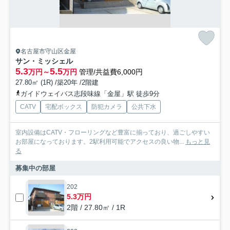
名古屋市守山区金屋
サン・ミッシェル
5.3
5.5
万円～
万円
管理/共益費6,000円
27.80㎡ (1R) /築20年 /2階建
ガイドウェイバス志段味線「金屋」駅 徒歩9分
CATV
宅配ボックス
防犯カメラ
公共下水
室内設備はCATV・フローリングなど豊富に揃っており、過ごしやすい
お部屋になっております。2駅利用可能でアクセスの良い物...
もっと見
る
募集中の部屋
202
5.3万円
2階 / 27.80㎡ / 1R