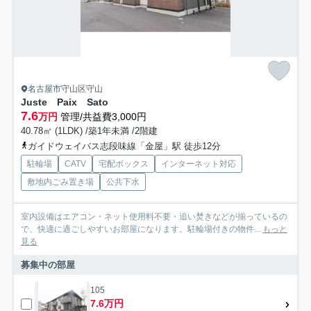
名古屋市守山区守山
Juste Paix Sato
7.6
万円
管理/共益費3,000円
40.78㎡ (1LDK) /築1年未満 /2階建
ガイドウェイバス志段味線「金屋」駅 徒歩12分
駐輪場
CATV
宅配ボックス
インターネット対応
敷地内ごみ置き場
公共下水
室内設備はエアコン・ネット使用料不要・追い焚きなどが揃っているの
で、快適に過ごしやすいお部屋になります。駐輪場付きの物件...
もっと
見る
募集中の部屋
105
7.6万円