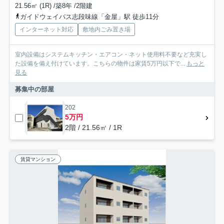
21.56㎡ (1R) /築8年 /2階建
ガイドウェイバス志段味線「金屋」駅 徒歩11分
インターネット対応
敷地内ごみ置き場
室内設備はシステムキッチン・エアコン・ネット使用料不要など充実し
た設備を備え付けています。こちらの物件は家賃5万円以下で...
もっと
見る
募集中の部屋
202
5万円
2階 / 21.56㎡ / 1R
賃貸マンション