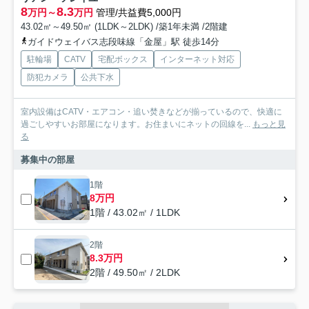
8
8.3
万円～
万円
管理/共益費5,000円
43.02㎡～49.50㎡ (1LDK～2LDK) /築1年未満 /2階建
ガイドウェイバス志段味線「金屋」駅 徒歩14分
駐輪場
CATV
宅配ボックス
インターネット対応
防犯カメラ
公共下水
室内設備はCATV・エアコン・追い焚きなどが揃っているので、快適に
過ごしやすいお部屋になります。お住まいにネットの回線を...
もっと見
る
募集中の部屋
1階
8万円
1階 / 43.02㎡ / 1LDK
2階
8.3万円
2階 / 49.50㎡ / 2LDK