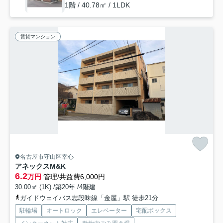
1階 / 40.78㎡ / 1LDK
賃貸マンション
名古屋市守山区幸心
アネックスM&K
6.2
万円
管理/共益費6,000円
30.00㎡ (1K) /築20年 /4階建
ガイドウェイバス志段味線「金屋」駅 徒歩21分
駐輪場
オートロック
エレベーター
宅配ボックス