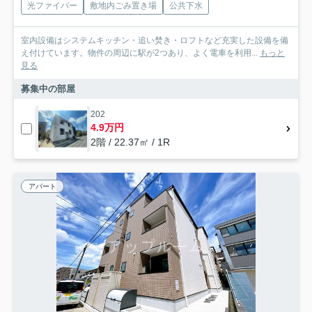
光ファイバー
敷地内ごみ置き場
公共下水
室内設備はシステムキッチン・追い焚き・ロフトなど充実した設備を備
え付けています。物件の周辺に駅が2つあり、よく電車を利用...
もっと
見る
募集中の部屋
202
4.9万円
2階 / 22.37㎡ / 1R
アパート