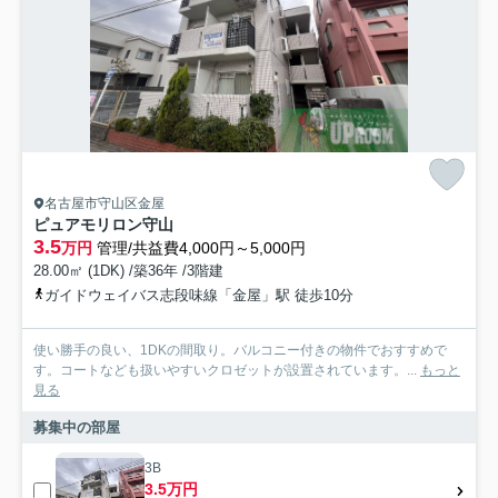
名古屋市守山区金屋
ピュアモリロン守山
3.5
万円
管理/共益費4,000円～5,000円
28.00㎡ (1DK) /築36年 /3階建
ガイドウェイバス志段味線「金屋」駅 徒歩10分
使い勝手の良い、1DKの間取り。バルコニー付きの物件でおすすめで
す。コートなども扱いやすいクロゼットが設置されています。...
もっと
見る
募集中の部屋
3B
3.5万円