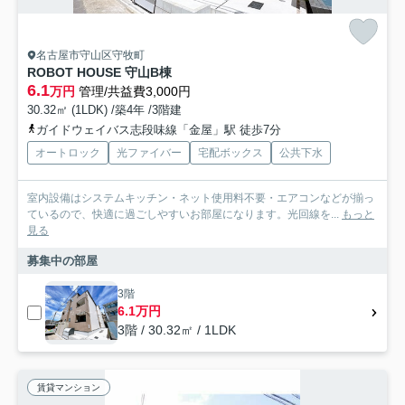
名古屋市守山区守牧町
ROBOT HOUSE 守山B棟
6.1
万円
管理/共益費3,000円
30.32㎡ (1LDK) /築4年 /3階建
ガイドウェイバス志段味線「金屋」駅 徒歩7分
オートロック
光ファイバー
宅配ボックス
公共下水
室内設備はシステムキッチン・ネット使用料不要・エアコンなどが揃っ
ているので、快適に過ごしやすいお部屋になります。光回線を...
もっと
見る
募集中の部屋
3階
6.1万円
3階 / 30.32㎡ / 1LDK
賃貸マンション