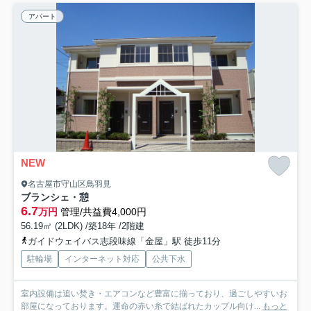
アパート
NEW
名古屋市守山区鳥羽見
ブランシェ・憩
6.7
万円
管理/共益費4,000円
56.19㎡ (2LDK) /築18年 /2階建
ガイドウェイバス志段味線「金屋」駅 徒歩11分
駐輪場
インターネット対応
公共下水
室内設備は追い焚き・エアコンなど豊富に揃っており、過ごしやすいお
部屋になっております。運命の赤い糸で結ばれたカップル向け...
もっと