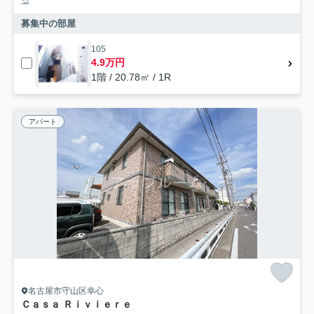
募集中の部屋
105
4.9万円
1階 / 20.78㎡ / 1R
アパート
名古屋市守山区幸心
Ｃａｓａ Ｒｉｖｉｅｒｅ