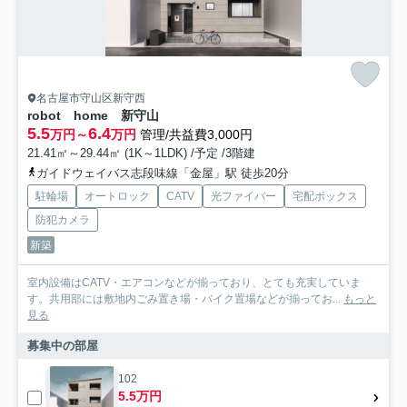
名古屋市守山区新守西
robot home 新守山
5.5
6.4
万円～
万円
管理/共益費3,000円
21.41㎡～29.44㎡ (1K～1LDK) /予定 /3階建
ガイドウェイバス志段味線「金屋」駅 徒歩20分
駐輪場
オートロック
CATV
光ファイバー
宅配ボックス
防犯カメラ
新築
室内設備はCATV・エアコンなどが揃っており、とても充実していま
す。共用部には敷地内ごみ置き場・バイク置場などが揃ってお...
もっと
見る
募集中の部屋
102
5.5万円