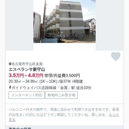
名古屋市守山区金屋
エスペランサ新守山
3.5
4.8
万円～
万円
管理/共益費3,500円
20.30㎡～34.89㎡ (1K～1DK) /築37年 /4階建
ガイドウェイバス志段味線「金屋」駅 徒歩10分
インターネット対応
敷地内ごみ置き場
バルコニー付きの物件で、用途に合わせて利用できおすすめです。新居
のお住まいの日にちはどうぞご相談してくださいね。親しみを...
もっと
見る