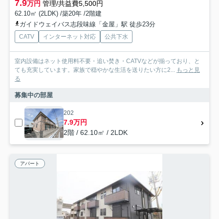
7.9
万円
管理/共益費5,500円
62.10㎡ (2LDK) /築20年 /2階建
ガイドウェイバス志段味線「金屋」駅 徒歩23分
CATV
インターネット対応
公共下水
室内設備はネット使用料不要・追い焚き・CATVなどが揃っており、と
ても充実しています。家族で穏やかな生活を送りたい方に2...
もっと見
る
募集中の部屋
202
7.9万円
2階 / 62.10㎡ / 2LDK
アパート