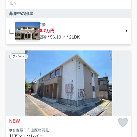
見る
募集中の部屋
2階
6.7万円
2階 / 56.19㎡ / 2LDK
アパート
NEW
名古屋市守山区鳥羽見
リアン・ソレイユ