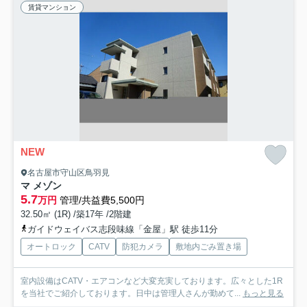
賃貸マンション
NEW
名古屋市守山区鳥羽見
マ メゾン
5.7
万円
管理/共益費5,500円
32.50㎡ (1R) /築17年 /2階建
ガイドウェイバス志段味線「金屋」駅 徒歩11分
オートロック
CATV
防犯カメラ
敷地内ごみ置き場
室内設備はCATV・エアコンなど大変充実しております。広々とした1R
を当社でご紹介しております。日中は管理人さんが勤めて...
もっと見る