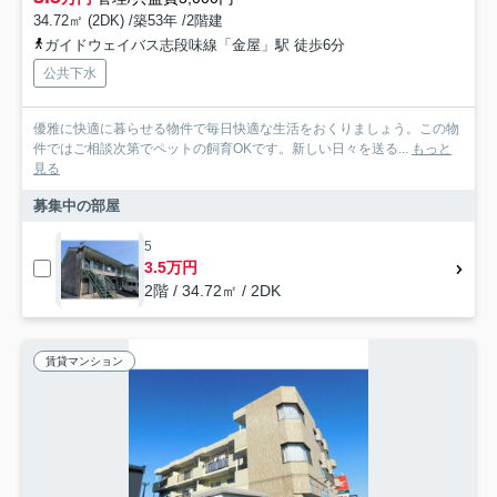
34.72㎡ (2DK) /築53年 /2階建
ガイドウェイバス志段味線「金屋」駅 徒歩6分
公共下水
優雅に快適に暮らせる物件で毎日快適な生活をおくりましょう。この物
件ではご相談次第でペットの飼育OKです。新しい日々を送る...
もっと
見る
募集中の部屋
5
3.5万円
2階 / 34.72㎡ / 2DK
賃貸マンション