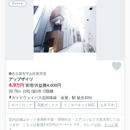
アパート
名古屋市守山区鳥羽見
アップザイツ
4.9
万円
管理/共益費4,000円
20.78㎡ (1R) /築1年 /2階建
ガイドウェイバス志段味線「金屋」駅 徒歩10分
オートロック
宅配ボックス
インターネット対応
公共下水
室内設備はネット使用料不要・照明付き・エアコンなど大変充実してお
ります。こちらは家賃4.9万円のアパートです。キレイな設...
もっと見
る