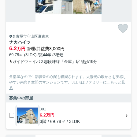
名古屋市守山区瀬古東
ナカハイツ
6.2
万円
管理/共益費3,000円
69.78㎡ (3LDK) /築44年 /3階建
ガイドウェイバス志段味線「金屋」駅 徒歩19分
角部屋なので生活騒音の心配も軽減されます。太陽光の暖かさを実感し
やすい南向き空間のマンションです。3LDKはファミリーに...
もっと見
る
募集中の部屋
301
6.2万円
3階 / 69.78㎡ / 3LDK