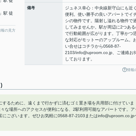
」駅 徒
備考
ジュネス幸心：中央線新守山にも近
」駅 徒
便利。使い勝手の良いアパートでイ
シの物件です。陽射し溢れる物件で
してみませんか。駅が周辺に2つある
情報の見方
で行動範囲が広がります。丁寧かつ
な対応がモットーのアップルーム。
い合せはコチラから0568-87-
2103/info@uproom.co.jp、ご連絡
しております。
情報
)
にするために、遠くまで行かずに済むゴミ置き場を共用部に付けていま
様々な場所へのアクセスが便利になる、2駅利用可能なアパートです。ア
す。ぜひお気軽に0568-87-2103またはinfo@uproom.co.jp