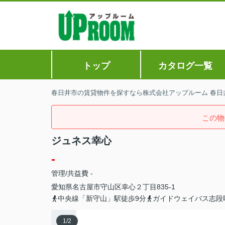
トップ
カタログ一覧
春日井市の賃貸物件を探すなら株式会社アップルーム 春日
この物
ジュネス幸心
-
管理/共益費 -
愛知県
名古屋市守山区
幸心
２丁目835-1
中央線「新守山」駅徒歩9分
ガイドウェイバス志段
1
/
2