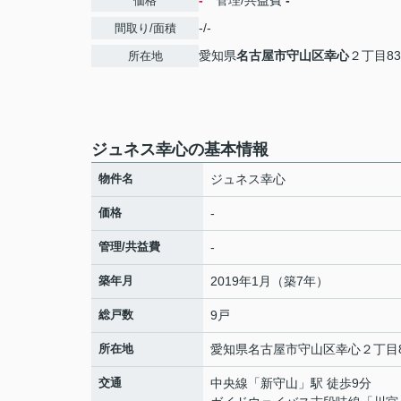
-
管理/共益費
-
価格
-/-
間取り/面積
愛知県
名古屋市守山区
幸心
２丁目83
所在地
ジュネス幸心の基本情報
物件名
ジュネス幸心
価格
-
管理/共益費
-
築年月
2019年1月（築7年）
総戸数
9戸
所在地
愛知県
名古屋市守山区
幸心
２丁目8
交通
中央線
「
新守山
」駅 徒歩9分