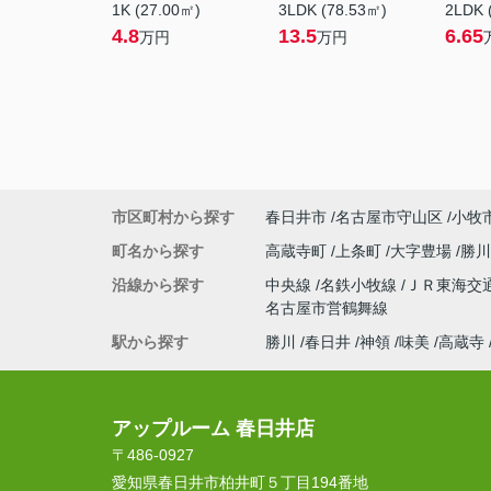
1K (27.00㎡)
3LDK (78.53㎡)
2LDK 
4.8
13.5
6.65
万円
万円
市区町村から探す
春日井市
名古屋市守山区
小牧
町名から探す
高蔵寺町
上条町
大字豊場
勝
沿線から探す
中央線
名鉄小牧線
ＪＲ東海交
名古屋市営鶴舞線
駅から探す
勝川
春日井
神領
味美
高蔵寺
アップルーム 春日井店
〒486-0927
愛知県春日井市柏井町５丁目194番地