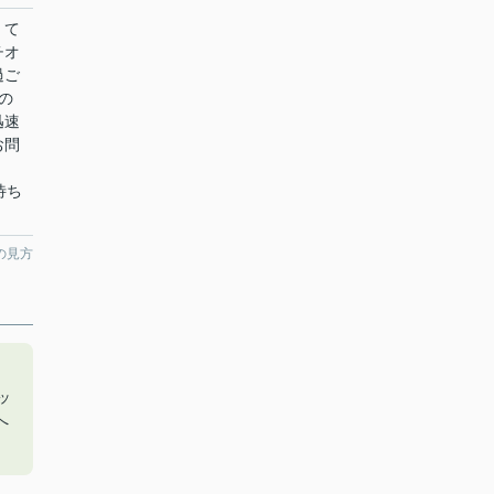
くて
チオ
過ご
の
迅速
お問
お待ち
の見方
ッ
へ