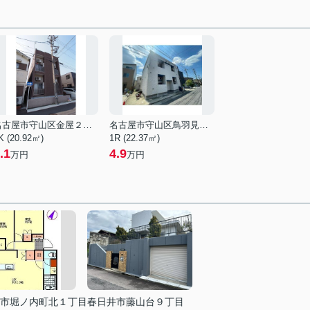
名古屋市守山区金屋２丁目
名古屋市守山区鳥羽見１丁目
K (20.92㎡)
1R (22.37㎡)
.1
4.9
万円
万円
市堀ノ内町北１丁目
春日井市藤山台９丁目