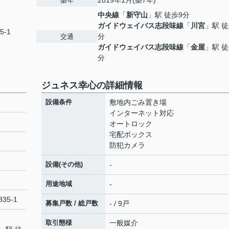
2019年1月(築7年)
築年
中央線
「
新守山
」駅 徒歩9分
ガイドウェイバス志段味線
「
川宮
」駅 徒
5-1
分
交通
ガイドウェイバス志段味線
「
金屋
」駅 徒
分
ジュネス幸心の詳細情報
設備条件
敷地内ごみ置き場
インターネット対応
オートロック
宅配ボックス
防犯カメラ
設備(その他)
-
用途地域
-
35-1
募集戸数 / 総戸数
- / 9戸
取引態様
一般媒介