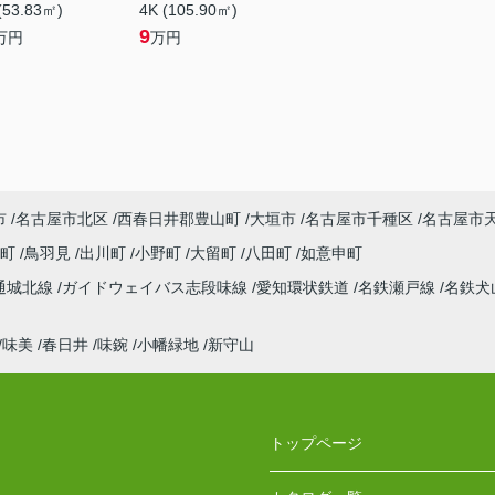
(53.83㎡)
4K (105.90㎡)
9
万円
万円
市
名古屋市北区
西春日井郡豊山町
大垣市
名古屋市千種区
名古屋市
川町
鳥羽見
出川町
小野町
大留町
八田町
如意申町
通城北線
ガイドウェイバス志段味線
愛知環状鉄道
名鉄瀬戸線
名鉄犬
味美
春日井
味鋺
小幡緑地
新守山
トップページ