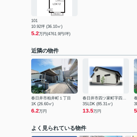
101
10.92坪 (36.10㎡)
5.2
万円(4761.9円/坪)
近隣の物件
春日井市柏井町１丁目
春日井市四ツ家町字四ツ家
1K (26.60㎡)
3SLDK (85.31㎡)
3
6.2
13.5
5
万円
万円
よく見られている物件