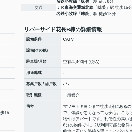
名鉄小牧線
「
味美
」駅 徒歩8分
ＪＲ東海交通城北線
「
味美
」駅 徒歩15
交通
名鉄小牧線
「
味鋺
」駅 徒歩18分
リバーサイド花長B棟の詳細情報
設備条件
CATV
設備(その他)
-
駐車場/月額
空有/4,400円 (税込)
用途地域
-
募集戸数 / 総戸数
- / -
取引態様
一般媒介
備考
マツモトキヨシまで徒歩3分にあるの
歩15
で、体調が悪くなっても安心。こち
物件はアパートです。利便性の高い
8分の物件です。2駅利用可能な物件
的地に応じて路線を選ぶことができ