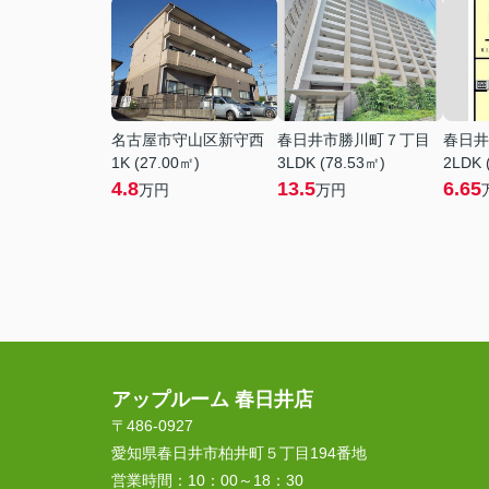
名古屋市守山区新守西
春日井市勝川町７丁目
春日井
1K (27.00㎡)
3LDK (78.53㎡)
2LDK 
4.8
13.5
6.65
万円
万円
アップルーム 春日井店
〒486-0927
愛知県春日井市柏井町５丁目194番地
営業時間：
10：00～18：30