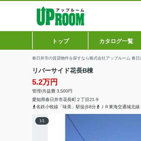
トップ
カタログ一覧
春日井市の賃貸物件を探すなら株式会社アップルーム 春日
リバーサイド花長B棟
5.2万円
管理/共益費 3,500円
愛知県
春日井市
花長町
２丁目21-9
名鉄小牧線「味美」駅徒歩8分
ＪＲ東海交通城北線
1
/
1