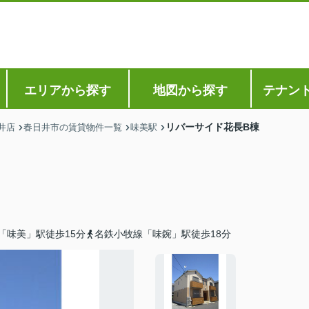
エリアから探す
地図から探す
テナン
リバーサイド花長B棟
井店
春日井市の賃貸物件一覧
味美駅
「味美」駅徒歩15分
名鉄小牧線「味鋺」駅徒歩18分