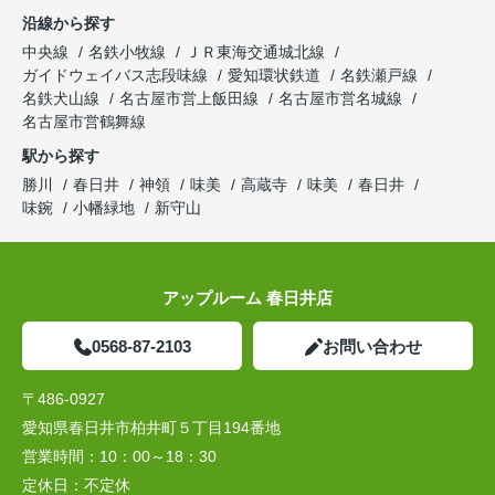
沿線から探す
中央線
名鉄小牧線
ＪＲ東海交通城北線
ガイドウェイバス志段味線
愛知環状鉄道
名鉄瀬戸線
名鉄犬山線
名古屋市営上飯田線
名古屋市営名城線
名古屋市営鶴舞線
駅から探す
勝川
春日井
神領
味美
高蔵寺
味美
春日井
味鋺
小幡緑地
新守山
アップルーム 春日井店
0568-87-2103
お問い合わせ
〒486-0927
愛知県春日井市柏井町５丁目194番地
営業時間：
10：00～18：30
定休日：
不定休