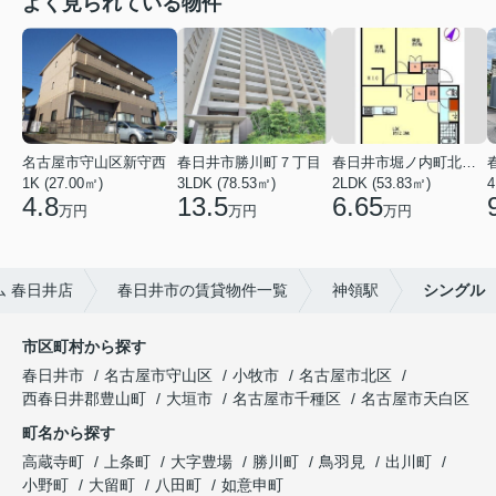
よく見られている物件
名古屋市守山区新守西
春日井市勝川町７丁目
春日井市堀ノ内町北１丁目
1K (27.00㎡)
3LDK (78.53㎡)
2LDK (53.83㎡)
4
4.8
13.5
6.65
万円
万円
万円
 春日井店
春日井市の賃貸物件一覧
神領駅
シングル
市区町村から探す
春日井市
名古屋市守山区
小牧市
名古屋市北区
西春日井郡豊山町
大垣市
名古屋市千種区
名古屋市天白区
町名から探す
高蔵寺町
上条町
大字豊場
勝川町
鳥羽見
出川町
小野町
大留町
八田町
如意申町