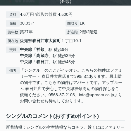
【外観】
4.6万円 管理/共益費 4,500円
賃料
30.03㎡
1K
面積
間取り
築27年
2階/2階建
築年数
所在階
愛知県
春日井市
大留町
１丁目10-1
所在地
中央線
「
神領
」駅 徒歩9分
交通
中央線
「
高蔵寺
」駅 徒歩39分
中央線
「
春日井
」駅 徒歩45分
「シングル」のここがイチオシ。こちらの物件はファミ
備考
リーマート 春日井大留店まで399mにあります。最上階
の物件です。こちらの物件はアパートです。アップルー
ム 春日井店で安心して中央線神領周辺の物件探しをご
依頼ください。0568-87-2103、info@uproom.co.jpより
お問い合わせお待ちしております。
シングルのコメント(おすすめポイント)
新着情報：シングルの空室情報ならコチラ。近くにはファミリー