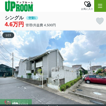
0
お気に入り
シングル
空室1
4.6万円
管理/共益費 4,500円
1
/
23