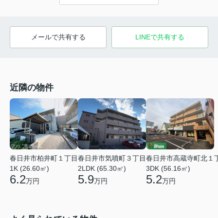
メールで共有する
LINEで共有する
近隣の物件
春日井市柏井町１丁目
春日井市気噴町３丁目
春日井市高蔵寺町北１
1K (26.60㎡)
2LDK (65.30㎡)
3DK (56.16㎡)
6.2
5.9
5.2
万円
万円
万円