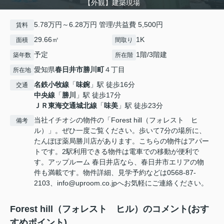
【外観】建築現場
5.78万円～6.28万円 管理/共益費 5,500円
賃料
29.66㎡
1K
面積
間取り
予定
1階/3階建
築年数
所在階
愛知県
春日井市
勝川町
４丁目
所在地
名鉄小牧線
「
味鋺
」駅 徒歩16分
交通
中央線
「
勝川
」駅 徒歩17分
ＪＲ東海交通城北線
「
味美
」駅 徒歩23分
当社イチオシの物件の「Forest hill（フォレスト ヒ
備考
ル）」。ぜひ一度ご覧ください。歩いて7分の場所に、
たんぽぽ薬局勝川店があります。こちらの物件はアパー
トです。2駅利用できる物件は電車での移動が便利で
す。アップルーム 春日井店なら、春日井市エリアの物
件も満載です。物件詳細、見学予約などは0568-87-
2103、info@uproom.co.jpへお気軽にご連絡ください。
Forest hill（フォレスト ヒル）のコメント(おす
すめポイント)