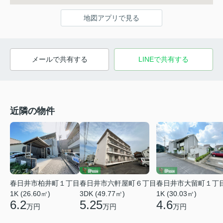
地図アプリで見る
メールで共有する
LINEで共有する
近隣の物件
春日井市柏井町１丁目
春日井市六軒屋町６丁目
春日井市大留町１丁
1K (26.60㎡)
3DK (49.77㎡)
1K (30.03㎡)
6.2
5.25
4.6
万円
万円
万円