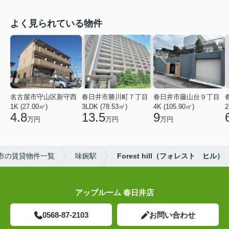
よく見られている物件
名古屋市守山区新守西
春日井市勝川町７丁目
春日井市藤山台９丁目
1K (27.00㎡)
3LDK (78.53㎡)
4K (105.90㎡)
2
4.8
13.5
9
万円
万円
万円
市の賃貸物件一覧
味鋺駅
Forest hill（フォレスト ヒル）
アップルーム 春日井店
0568-87-2103
お問い合わせ