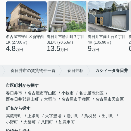
名古屋市守山区新守西
春日井市勝川町７丁目
春日井市藤山台９丁目
1K (27.00㎡)
3LDK (78.53㎡)
4K (105.90㎡)
2
4.8
13.5
9
万円
万円
万円
春日井市の賃貸物件一覧
春日井駅
カシィータ春日井
市区町村から探す
春日井市
名古屋市守山区
小牧市
名古屋市北区
西春日井郡豊山町
大垣市
名古屋市千種区
名古屋市天白区
町名から探す
高蔵寺町
上条町
大字豊場
勝川町
鳥羽見
出川町
小野町
大留町
八田町
如意申町