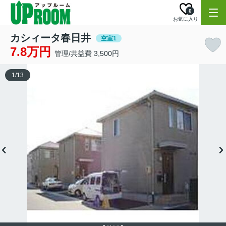
0
お気に入り
カシィータ春日井
空室1
7.8万円
管理/共益費 3,500円
1
/
13