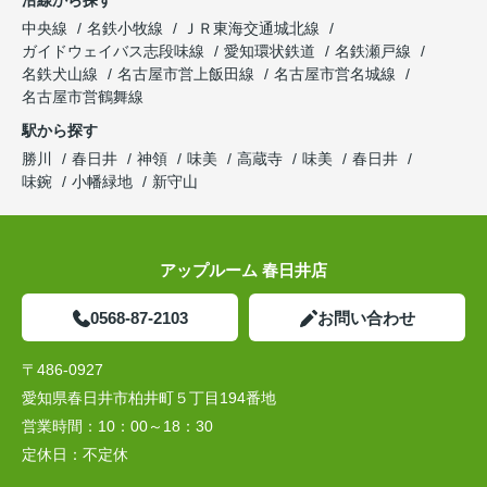
沿線から探す
中央線
名鉄小牧線
ＪＲ東海交通城北線
ガイドウェイバス志段味線
愛知環状鉄道
名鉄瀬戸線
名鉄犬山線
名古屋市営上飯田線
名古屋市営名城線
名古屋市営鶴舞線
駅から探す
勝川
春日井
神領
味美
高蔵寺
味美
春日井
味鋺
小幡緑地
新守山
アップルーム 春日井店
0568-87-2103
お問い合わせ
〒486-0927
愛知県春日井市柏井町５丁目194番地
営業時間：
10：00～18：30
定休日：
不定休