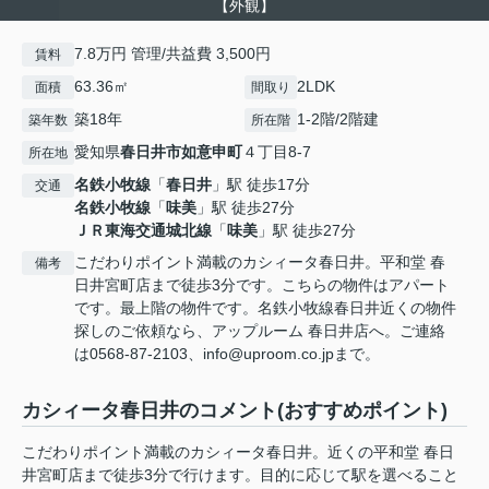
【外観】
7.8万円 管理/共益費 3,500円
賃料
63.36㎡
2LDK
面積
間取り
築18年
1-2階/2階建
築年数
所在階
愛知県
春日井市
如意申町
４丁目8-7
所在地
名鉄小牧線
「
春日井
」駅 徒歩17分
交通
名鉄小牧線
「
味美
」駅 徒歩27分
ＪＲ東海交通城北線
「
味美
」駅 徒歩27分
こだわりポイント満載のカシィータ春日井。平和堂 春
備考
日井宮町店まで徒歩3分です。こちらの物件はアパート
です。最上階の物件です。名鉄小牧線春日井近くの物件
探しのご依頼なら、アップルーム 春日井店へ。ご連絡
は0568-87-2103、info@uproom.co.jpまで。
カシィータ春日井のコメント(おすすめポイント)
こだわりポイント満載のカシィータ春日井。近くの平和堂 春日
井宮町店まで徒歩3分で行けます。目的に応じて駅を選べること