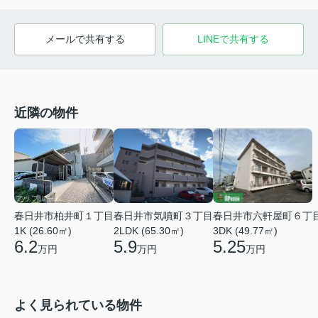
メールで共有する
LINEで共有する
近隣の物件
春日井市柏井町１丁目
春日井市気噴町３丁目
春日井市六軒屋町６丁
1K (26.60㎡)
2LDK (65.30㎡)
3DK (49.77㎡)
6.2
5.9
5.25
万円
万円
万円
よく見られている物件