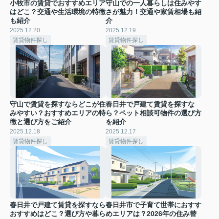
小牧市の賃貸でおすすめエリア
守山での一人暮らしは住みやす
はどこ？交通や生活環境の特徴
さが魅力！交通や家賃相場も紹
も紹介
介
2025.12.20
2025.12.19
賃貸物件探し
賃貸物件探し
守山で賃貸を探すならどこが住
春日井で戸建て賃貸を探すな
みやすい？おすすめエリアの特
ら？ペット相談可物件の選び方
徴と選び方をご紹介
を紹介
2025.12.18
2025.12.17
賃貸物件探し
賃貸物件探し
春日井で戸建て賃貸を探すなら
春日井市で子育て世帯におすす
おすすめはどこ？選び方や暮ら
めエリアは？2026年の住み替