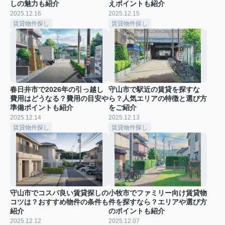
しの魅力も紹介
えポイントも紹介
2025.12.16
2025.12.15
賃貸物件探し
賃貸物件探し
春日井市で2026年の引っ越し
守山市で駅近の賃貸を探すな
費用はどうなる？費用の目安や
ら？人気エリアの特徴と選び方
準備ポイントも紹介
をご紹介
2025.12.14
2025.12.13
賃貸物件探し
賃貸物件探し
守山市でコスパ良い賃貸探しの
小牧市でファミリー向け賃貸物
コツは？おすすめ物件の条件も
件を探すなら？エリアや選び方
紹介
のポイントも紹介
2025.12.12
2025.12.07