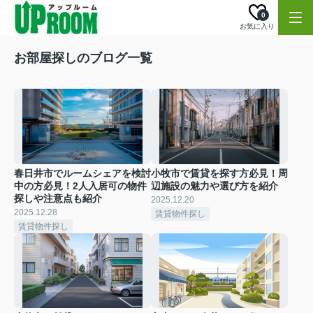
0
お気に入り
お部屋探しのブログ一覧
春日井市でルームシェアを検討
小牧市で賃貸を探す方必見！周
中の方必見！2人入居可の物件
辺施設の魅力や選び方を紹介
探しや注意点も紹介
2025.12.20
2025.12.28
賃貸物件探し
賃貸物件探し