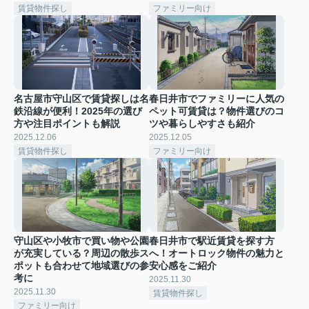
賃貸物件探し
ファミリー向け
名古屋市守山区で賃貸探しは名
春日井市でファミリーに人気の
鉄沿線が便利！2025年の選び
ペット可賃貸は？物件選びのコ
方や注目ポイントも解説
ツや暮らしやすさも紹介
2025.12.06
2025.12.05
賃貸物件探し
ファミリー向け
守山区や小牧市で買い物や公園
春日井市で駅近賃貸を探す方
が充実している？周辺の散歩ス
へ！オートロック物件の魅力と
ポットも合わせて地域選びの参
安心感をご紹介
考に
2025.11.30
2025.11.30
賃貸物件探し
ファミリー向け