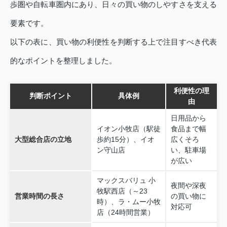
歩圏や自転車圏内にあり、日々の買い物のしやすさを支える
要素です。
以下の表に、買い物の利便性を判断する上で注目すべき代表
的なポイントを整理しました。
利便性の理
判断ポイント
具体例
由
日用品から
イオン小牧店（駅徒
食品まで幅
大型総合店の立地
歩約15分）、イオ
広くそろ
ン守山店
い、駐車場
が広い
マックスバリュ 小
夜間や深夜
牧駅西店（～23
営業時間の長さ
の買い物に
時）、ラ・ムー小牧
対応可
店（24時間営業）