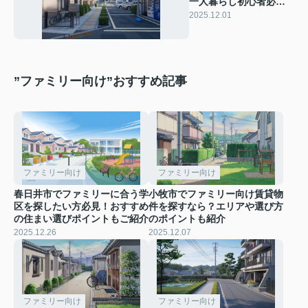
一人暮らし初心者必
見！バス・トイレ別の
2025.12.01
選び方と生活のポイン
トを紹介
”ファミリー向け”おすすめ記事
ファミリー向け
ファミリー向け
春日井市でファミリーに合う学
小牧市でファミリー向け賃貸物
区を探したい方必見！おすすめ
件を探すなら？エリアや選び方
の住まい選びポイントもご紹介
のポイントも紹介
2025.12.26
2025.12.07
ファミリー向け
ファミリー向け