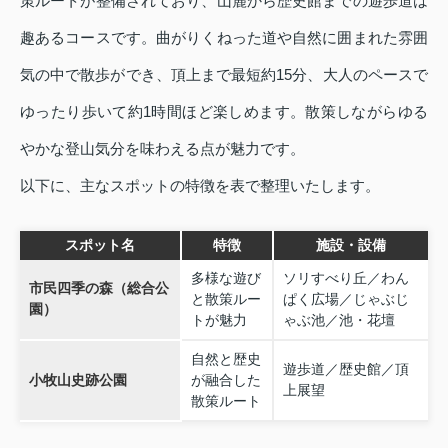
策ルートが整備されており、山麓から歴史館までの遊歩道は
趣あるコースです。曲がりくねった道や自然に囲まれた雰囲
気の中で散歩ができ、頂上まで最短約15分、大人のペースで
ゆったり歩いて約1時間ほど楽しめます。散策しながらゆる
やかな登山気分を味わえる点が魅力です。
以下に、主なスポットの特徴を表で整理いたします。
スポット名
特徴
施設・設備
多様な遊び
ソリすべり丘／わん
市民四季の森（総合公
と散策ルー
ぱく広場／じゃぶじ
園）
トが魅力
ゃぶ池／池・花壇
自然と歴史
遊歩道／歴史館／頂
小牧山史跡公園
が融合した
上展望
散策ルート