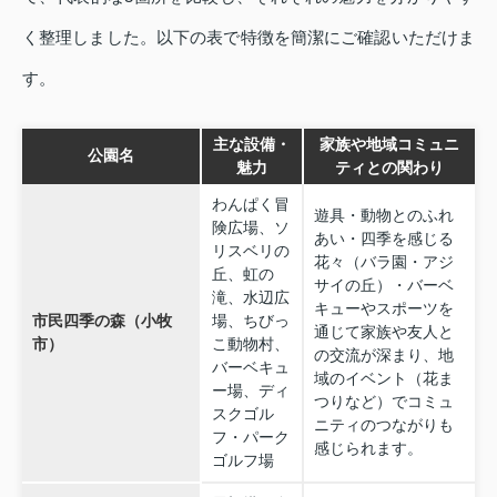
く整理しました。以下の表で特徴を簡潔にご確認いただけま
す。
主な設備・
家族や地域コミュニ
公園名
魅力
ティとの関わり
わんぱく冒
遊具・動物とのふれ
険広場、ソ
あい・四季を感じる
リスベリの
花々（バラ園・アジ
丘、虹の
サイの丘）・バーベ
滝、水辺広
キューやスポーツを
市民四季の森（小牧
場、ちびっ
通じて家族や友人と
市）
こ動物村、
の交流が深まり、地
バーベキュ
域のイベント（花ま
ー場、ディ
つりなど）でコミュ
スクゴル
ニティのつながりも
フ・パーク
感じられます。
ゴルフ場