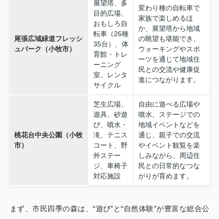
展望塔、多
変わり種の自転車で
目的広場、
家族で楽しめるほ
おもしろ自
か、展望塔から地域
転車（26種
尾張広域緑道フレッシ
の眺望も堪能でき、
35台）、体
ュパーク（小牧市）
ウォーキングやスポ
育館・トレ
ーツを通じて地域住
ーニング
民との交流や健康促
室、レンタ
進につながります。
サイクル
芝生広場、
自由に遊べる広場や
遊具、砂遊
噴水、ステージでの
び、噴水・
地域イベントなどを
桃花台中央公園（小牧
滝、テニス
通じ、親子での交流
市）
コート、野
やイベント観覧を楽
外ステー
しみながら、周辺住
ジ、車椅子
民との日常的なつな
対応施設
がりが育めます。
まず、市民四季の森は、“遊び”と“自然体験”が豊富な総合公