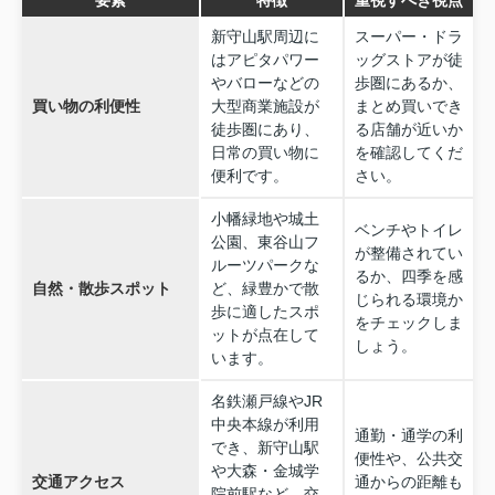
新守山駅周辺に
スーパー・ドラ
はアピタパワー
ッグストアが徒
やバローなどの
歩圏にあるか、
買い物の利便性
大型商業施設が
まとめ買いでき
徒歩圏にあり、
る店舗が近いか
日常の買い物に
を確認してくだ
便利です。
さい。
小幡緑地や城土
ベンチやトイレ
公園、東谷山フ
が整備されてい
ルーツパークな
るか、四季を感
自然・散歩スポット
ど、緑豊かで散
じられる環境か
歩に適したスポ
をチェックしま
ットが点在して
しょう。
います。
名鉄瀬戸線やJR
中央本線が利用
通勤・通学の利
でき、新守山駅
便性や、公共交
や大森・金城学
交通アクセス
通からの距離も
院前駅など、交