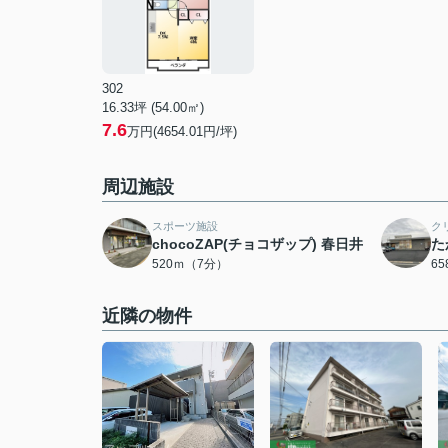
302
16.33坪 (54.00㎡)
7.6
万円(4654.01円/坪)
周辺施設
スポーツ施設
ク
chocoZAP(チョコザップ) 春日井
た
520ｍ（7分）
6
近隣の物件