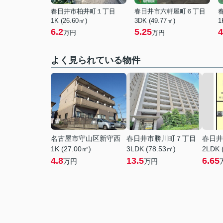
春日井市柏井町１丁目
春日井市六軒屋町６丁目
1K (26.60㎡)
3DK (49.77㎡)
1
6.2
5.25
4
万円
万円
よく見られている物件
名古屋市守山区新守西
春日井市勝川町７丁目
春日井
1K (27.00㎡)
3LDK (78.53㎡)
2LDK 
4.8
13.5
6.65
万円
万円