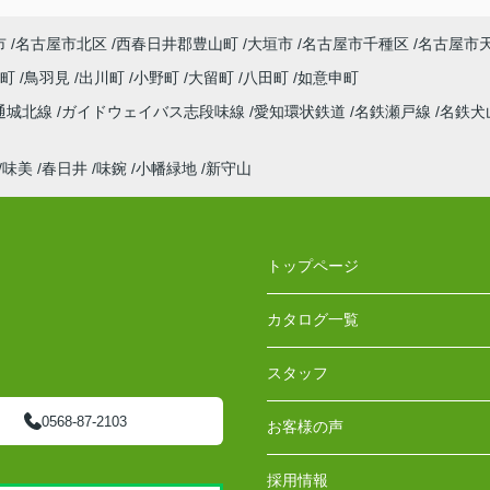
市
名古屋市北区
西春日井郡豊山町
大垣市
名古屋市千種区
名古屋市
川町
鳥羽見
出川町
小野町
大留町
八田町
如意申町
通城北線
ガイドウェイバス志段味線
愛知環状鉄道
名鉄瀬戸線
名鉄犬
味美
春日井
味鋺
小幡緑地
新守山
トップページ
カタログ一覧
スタッフ
0568-87-2103
お客様の声
採用情報