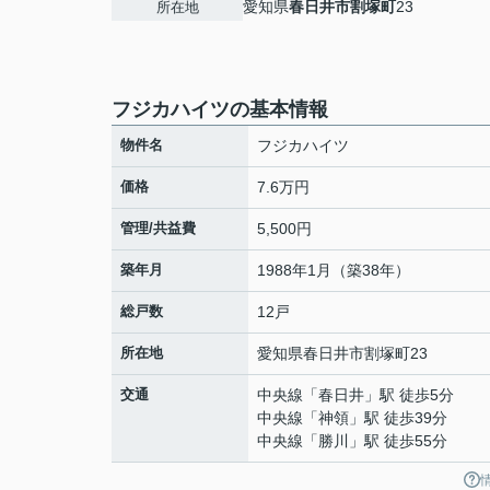
愛知県
春日井市
割塚町
23
所在地
フジカハイツの基本情報
物件名
フジカハイツ
価格
7.6万円
管理/共益費
5,500円
築年月
1988年1月（築38年）
総戸数
12戸
所在地
愛知県
春日井市
割塚町
23
交通
中央線
「
春日井
」駅 徒歩5分
中央線
「
神領
」駅 徒歩39分
中央線
「
勝川
」駅 徒歩55分