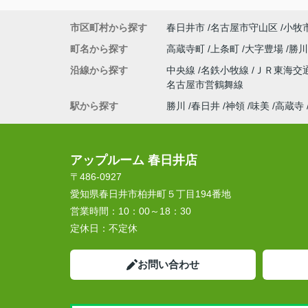
市区町村から探す
春日井市
名古屋市守山区
小牧
町名から探す
高蔵寺町
上条町
大字豊場
勝
沿線から探す
中央線
名鉄小牧線
ＪＲ東海交
名古屋市営鶴舞線
駅から探す
勝川
春日井
神領
味美
高蔵寺
アップルーム 春日井店
〒486-0927
愛知県春日井市柏井町５丁目194番地
営業時間：
10：00～18：30
定休日：
不定休
お問い合わせ