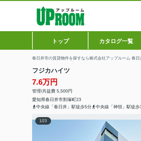
トップ
カタログ一覧
春日井市の賃貸物件を探すなら株式会社アップルーム 春日
フジカハイツ
7.6万円
管理/共益費 5,500円
愛知県
春日井市
割塚町
23
中央線「春日井」駅徒歩5分
中央線「神領」駅徒歩3
1
/
23