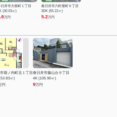
春日井市大留町１丁目
春日井市六軒屋町６丁目
K (30.03㎡)
3DK (55.22㎡)
.6
5.2
万円
万円
市堀ノ内町北１丁目
春日井市藤山台９丁目
(53.83㎡)
4K (105.90㎡)
9
万円
万円