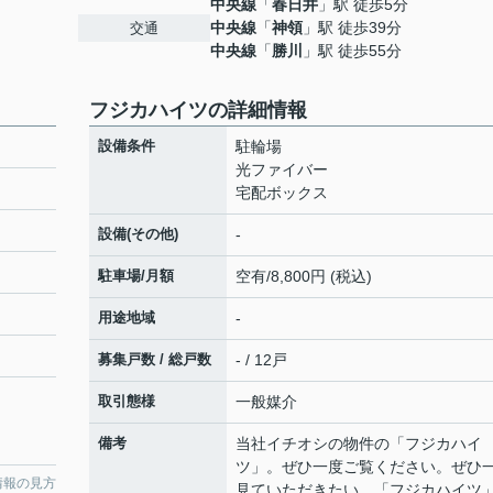
中央線
「
春日井
」駅 徒歩5分
中央線
「
神領
」駅 徒歩39分
交通
中央線
「
勝川
」駅 徒歩55分
フジカハイツの詳細情報
設備条件
駐輪場
光ファイバー
宅配ボックス
設備(その他)
-
駐車場/月額
空有/8,800円 (税込)
用途地域
-
募集戸数 / 総戸数
- / 12戸
取引態様
一般媒介
備考
当社イチオシの物件の「フジカハイ
ツ」。ぜひ一度ご覧ください。ぜひ
情報の見方
見ていただきたい、「フジカハイツ