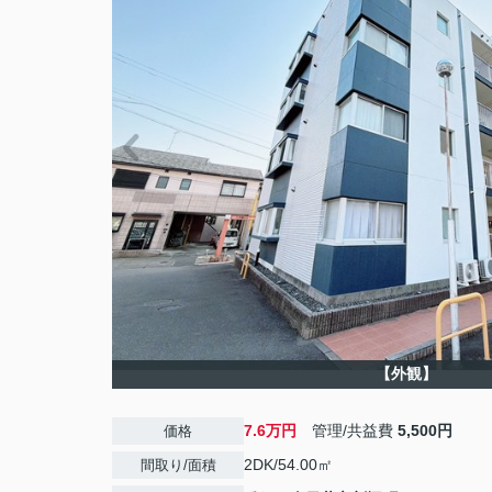
【外観】
7.6万円
管理/共益費
5,500円
価格
2DK/54.00㎡
間取り/面積