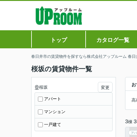
トップ
カタログ一覧
春日井市の賃貸物件を探すなら株式会社アップルーム 春日
桜坂の賃貸物件一覧
お
桜坂
変更
アパート
高
マンション
3
3
棟
一戸建て
アパ