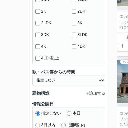
2K
2DK
室内
って
2LDK
3K
れま
3DK
3LDK
4K
4DK
4LDK以上
アパ
駅・バス停からの時間
建物構造
追加する
情報公開日
指定しない
本日
室内
リン
ただ
3日以内
1週間以内