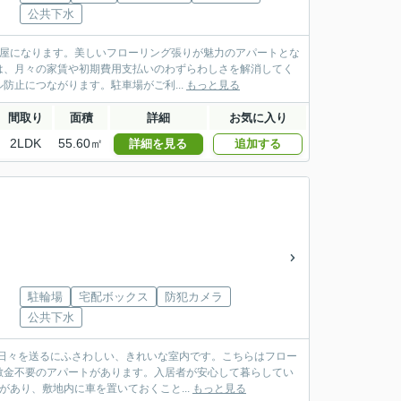
公共下水
部屋になります。美しいフローリング張りが魅力のアパートとな
済は、月々の家賃や初期費用支払いのわずらわしさを解消してく
止につながります。駐車場がご利...
もっと見る
間取り
面積
詳細
お気に入り
2LDK
55.60㎡
詳細を見る
追加する
駐輪場
宅配ボックス
防犯カメラ
公共下水
日々を送るにふさわしい、きれいな室内です。こちらはフロー
敷金不要のアパートがあります。入居者が安心して暮らしてい
があり、敷地内に車を置いておくこと...
もっと見る