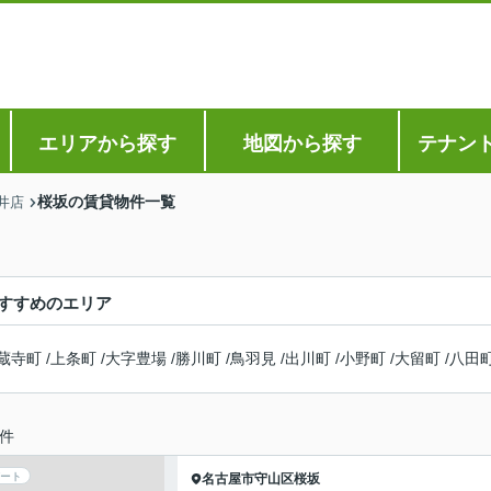
エリアから探す
地図から探す
テナン
桜坂の賃貸物件一覧
井店
すすめのエリア
蔵寺町
/
上条町
/
大字豊場
/
勝川町
/
鳥羽見
/
出川町
/
小野町
/
大留町
/
八田
件
ート
名古屋市守山区
桜坂