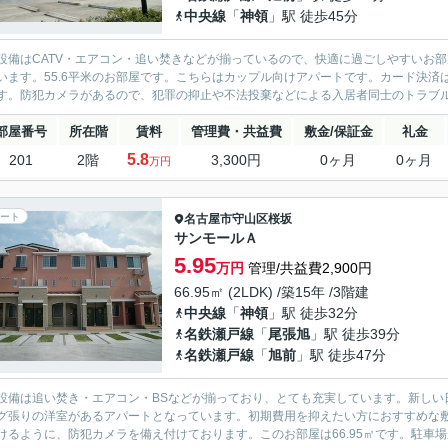
中央線
「
神領
」駅 徒歩45分
設備はCATV・エアコン・追い焚きなどが揃っているので、快適に過ごしやすいお
います。55.6平米のお部屋です。こちらはカップル向けアパートです。カード決
す。防犯カメラがあるので、犯罪の抑止や不法投棄などによる入居者同士のトラブル防
部屋番号
所在階
賃料
管理費・共益費
敷金/保証金
礼金
5.8
201
2階
3,300円
0ヶ月
0ヶ月
万円
ート
名古屋市守山区
桜坂
サンモールＡ
5.95
万円
管理/共益費2,900円
66.95㎡ (2LDK) /築15年 /3階建
中央線
「
神領
」駅 徒歩32分
名鉄瀬戸線
「
尾張旭
」駅 徒歩39分
名鉄瀬戸線
「
旭前
」駅 徒歩47分
設備は追い焚き・エアコン・BSなどが揃っており、とても充実しています。新しい
グ張りの洋室があるアパートとなっています。初期費用を抑えたい方におすすめな
けるように、防犯カメラを備え付けております。このお部屋は66.95㎡です。駐車場