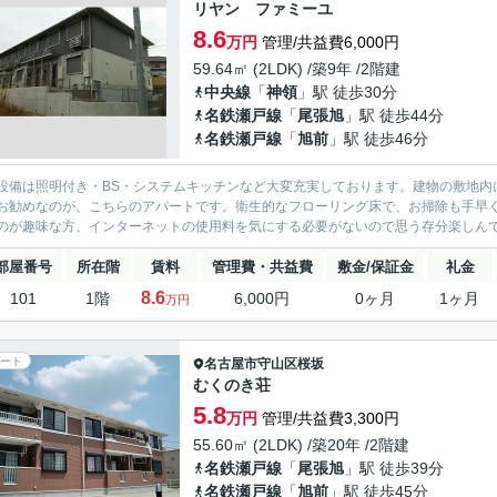
リヤン ファミーユ
8.6
万円
管理/共益費6,000円
59.64㎡ (2LDK) /築9年 /2階建
中央線
「
神領
」駅 徒歩30分
名鉄瀬戸線
「
尾張旭
」駅 徒歩44分
名鉄瀬戸線
「
旭前
」駅 徒歩46分
設備は照明付き・BS・システムキッチンなど大変充実しております。建物の敷地内
お勧めなのが、こちらのアパートです。衛生的なフローリング床で、お掃除も手早
のが趣味な方、インターネットの使用料を気にする必要がないので思う存分楽しんでいた
部屋番号
所在階
賃料
管理費・共益費
敷金/保証金
礼金
8.6
101
1階
6,000円
0ヶ月
1ヶ月
万円
ート
名古屋市守山区
桜坂
むくのき荘
5.8
万円
管理/共益費3,300円
55.60㎡ (2LDK) /築20年 /2階建
名鉄瀬戸線
「
尾張旭
」駅 徒歩39分
名鉄瀬戸線
「
旭前
」駅 徒歩45分