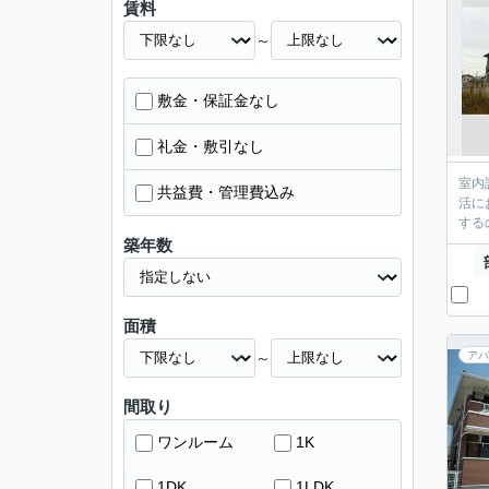
賃料
～
敷金・保証金なし
礼金・敷引なし
室内
共益費・管理費込み
活に
する
築年数
面積
～
アパ
間取り
ワンルーム
1K
1DK
1LDK