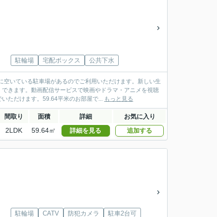
駐輪場
宅配ボックス
公共下水
に空いている駐車場があるのでご利用いただけます。新しい生
くできます。動画配信サービスで映画やドラマ・アニメを視聴
だけます。59.64平米のお部屋で...
もっと見る
間取り
面積
詳細
お気に入り
2LDK
59.64㎡
詳細を見る
追加する
駐輪場
CATV
防犯カメラ
駐車2台可