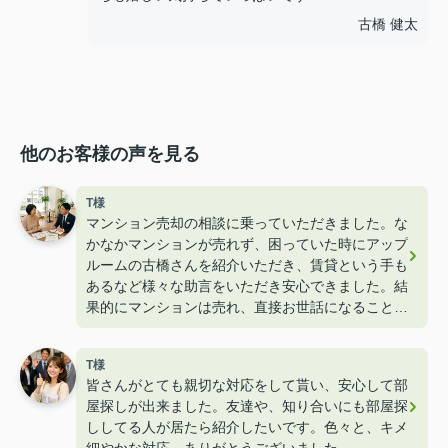
古橋 健太
他のお客様の声を見る
T様
マンション売却の相談に乗っていただきました。な
かなかマンションが売れず、困っていた時にアップ
ルームの古橋さんを紹介いただき、賃貸という手も
あるなど様々な助言をいただき安心できました。結
果的にマンションは売れ、直接お世話になることは
なかったですが、それでも親身に相談に乗ってくだ
さった古橋さんには感謝です。また愛知県で住むこ
T様
とがありましたら、お世話になりたいと思います。
皆さんがとても親切な対応をして貰い、安心して部
屋探しが出来ました。友達や、知り合いにも部屋探
ししてる人が居たら紹介したいです。色々と、キメ
細やかな対応、ありがとうございました。