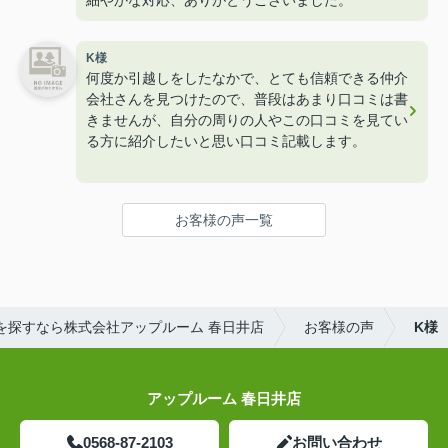
K様
何度か引越しをしたなかで、とても信頼できる仲介
会社さんを見つけたので、普段はあまり口コミは書
きませんが、自分の周りの人やこの口コミを見てい
る方に紹介したいと思い口コミ記載します。
担当は市野さんにしていただきました。
他の大手仲介会社では、フリーレントや家賃交渉に
お客様の声一覧
関して管理会社や大家に確認をもせず無理ですと言
われたりしましたが、アップルームさんではその場
で確認していただけました。
フリーレントや家賃交渉をその結果がどうあれダメ
元でも聞いてくれるところなどは信頼できました。
を探すなら株式会社アップルーム 春日井店
お客様の声
K様
また入居費用の調整や会社の引越し費用の条件など
も相談しながら納得いく物件を納得のいく費用で入
居することができました。
アップルーム 春日井店
0568-87-2103
お問い合わせ