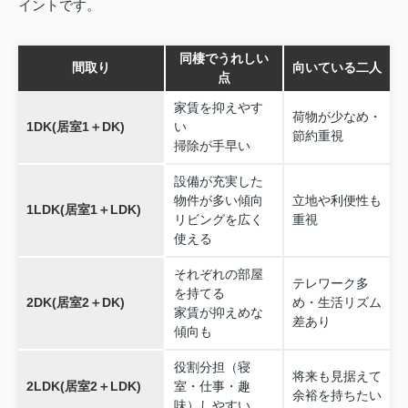
イントです。
同棲でうれしい
間取り
向いている二人
点
家賃を抑えやす
荷物が少なめ・
1DK(居室1＋DK)
い
節約重視
掃除が手早い
設備が充実した
物件が多い傾向
立地や利便性も
1LDK(居室1＋LDK)
リビングを広く
重視
使える
それぞれの部屋
テレワーク多
を持てる
2DK(居室2＋DK)
め・生活リズム
家賃が抑えめな
差あり
傾向も
役割分担（寝
将来も見据えて
2LDK(居室2＋LDK)
室・仕事・趣
余裕を持ちたい
味）しやすい