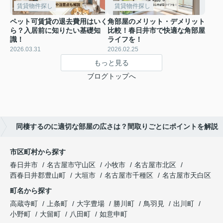
賃貸物件探し
賃貸物件探し
ペット可賃貸の退去費用はいく
角部屋のメリット・デメリット
ら？入居前に知りたい基礎知
比較！春日井市で快適な角部屋
識！
ライフを！
2026.03.31
2026.02.25
もっと見る
ブログトップへ
同棲するのに適切な部屋の広さは？間取りごとにポイントを解説
市区町村から探す
春日井市
名古屋市守山区
小牧市
名古屋市北区
西春日井郡豊山町
大垣市
名古屋市千種区
名古屋市天白区
町名から探す
高蔵寺町
上条町
大字豊場
勝川町
鳥羽見
出川町
小野町
大留町
八田町
如意申町