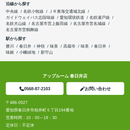
沿線から探す
中央線
名鉄小牧線
ＪＲ東海交通城北線
ガイドウェイバス志段味線
愛知環状鉄道
名鉄瀬戸線
名鉄犬山線
名古屋市営上飯田線
名古屋市営名城線
名古屋市営鶴舞線
駅から探す
勝川
春日井
神領
味美
高蔵寺
味美
春日井
味鋺
小幡緑地
新守山
アップルーム 春日井店
0568-87-2103
お問い合わせ
〒486-0927
愛知県春日井市柏井町５丁目194番地
営業時間：
10：00～18：30
定休日：
不定休