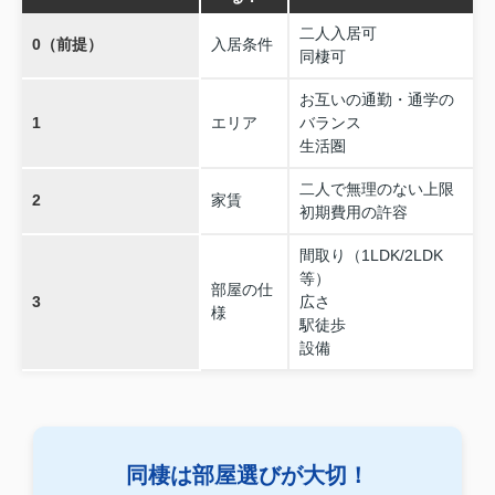
二人入居可
0（前提）
入居条件
同棲可
お互いの通勤・通学の
1
エリア
バランス
生活圏
二人で無理のない上限
2
家賃
初期費用の許容
間取り（1LDK/2LDK
等）
部屋の仕
3
広さ
様
駅徒歩
設備
同棲は部屋選びが大切！