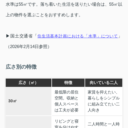
水準は55㎡です。落ち着いた生活を送りたい場合は、55㎡以
上の物件を選ぶことをおすすめします。
▶国土交通省「
」
住生活基本計画における「水準」について
（2026年2月14日参照）
広さ別の特徴
広さ（㎡）
特徴
向いている二人
最低限の居住
家賃を抑えたい、
空間。収納と
暮らしをシンプル
30㎡
個人スペース
に組み立てたい二
は工夫が必要
人向き
リビングと寝
二人時間と一人時
室を分けやす