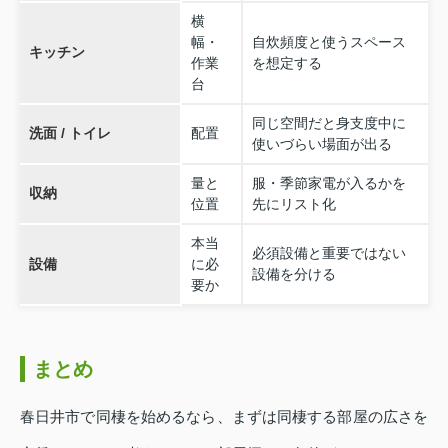
横
幅・
自炊頻度と使うスペース
キッチン
作業
を想定する
台
同じ空間だと身支度中に
洗面 / トイレ
配置
使いづらい場面が出る
量と
服・季節家電が入るかを
収納
位置
先にリスト化
本当
必須設備と重要ではない
設備
に必
設備を分ける
要か
まとめ
春日井市で同棲を始めるなら、まずは同棲する部屋の広さを