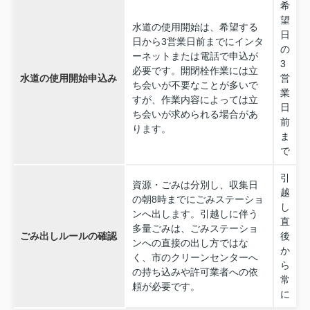
希
望
水道の使用開始は、希望する
日
日から3営業日前までにインタ
の
ーネットまたは電話で申込が
3
必要です。開閉栓作業には立
水道の使用開始申込み
営
ち会いが不要なことが多いで
業
すが、作業内容によっては立
日
ち会いが求められる場合があ
前
ります。
ま
で
引
資源・ごみは分別し、収集日
越
の朝8時までにごみステーショ
し
ンへ出します。引越しに伴う
直
多量ごみは、ごみステーショ
ごみ出しルールの確認
後
ンへの直接の出し方ではな
か
く、市のクリーンセンターへ
ら
の持ち込みや許可業者への依
常
頼が必要です。
に