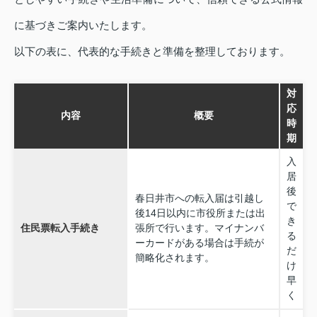
に基づきご案内いたします。
以下の表に、代表的な手続きと準備を整理しております。
対
応
内容
概要
時
期
入
居
後
春日井市への転入届は引越し
で
後14日以内に市役所または出
き
住民票転入手続き
張所で行います。マイナンバ
る
ーカードがある場合は手続が
だ
簡略化されます。
け
早
く