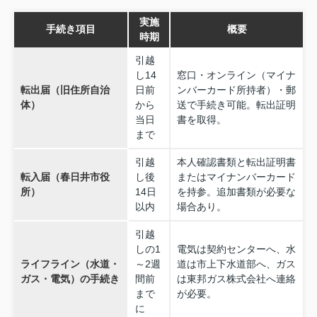
実施
手続き項目
概要
時期
引越
し14
窓口・オンライン（マイナ
転出届（旧住所自治
日前
ンバーカード所持者）・郵
体）
から
送で手続き可能。転出証明
当日
書を取得。
まで
引越
本人確認書類と転出証明書
転入届（春日井市役
し後
またはマイナンバーカード
所）
14日
を持参。追加書類が必要な
以内
場合あり。
引越
しの1
電気は契約センターへ、水
ライフライン（水道・
～2週
道は市上下水道部へ、ガス
ガス・電気）の手続き
間前
は東邦ガス株式会社へ連絡
まで
が必要。
に