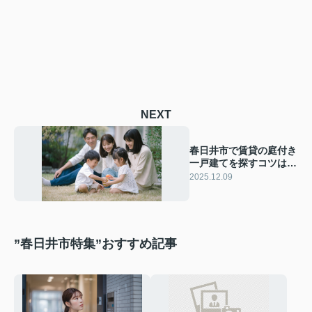
NEXT
春日井市で賃貸の庭付き
一戸建てを探すコツは？
家族みんなが快適に暮ら
2025.12.09
せる物件選びのポイント
”春日井市特集”おすすめ記事