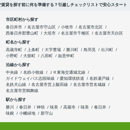
で賃貸を探す前に何を準備する？引越しチェックリストで安心スタート
市区町村から探す
春日井市
名古屋市守山区
小牧市
名古屋市北区
西春日井郡豊山町
大垣市
名古屋市千種区
名古屋市天白区
町名から探す
高蔵寺町
上条町
大字豊場
勝川町
鳥羽見
出川町
小野町
大留町
八田町
如意申町
沿線から探す
中央線
名鉄小牧線
ＪＲ東海交通城北線
ガイドウェイバス志段味線
愛知環状鉄道
名鉄瀬戸線
名鉄犬山線
名古屋市営上飯田線
名古屋市営名城線
名古屋市営鶴舞線
駅から探す
勝川
春日井
神領
味美
高蔵寺
味美
春日井
味鋺
小幡緑地
新守山