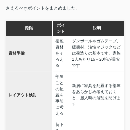
さえるべきポイントをまとめました。
ポイ
段階
説明
ント
梱包
ダンボールやガムテープ、
資材
緩衝材、油性マジックなど
資材準備
をそ
は荷造りの基本です。家族
ろえ
1人あたり15～20箱が目安
る
です
部屋
ごと
新居に家具を配置する部屋
の配
をあらかじめ考えておく
レイアウト検討
置を
と、搬入時の混乱を防げま
事前
す
に考
える
荷下