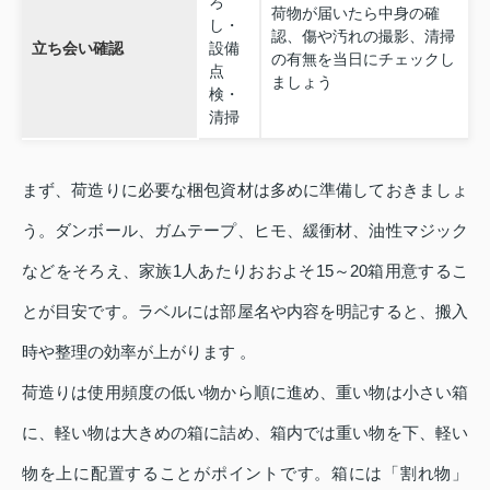
ろ
荷物が届いたら中身の確
し・
認、傷や汚れの撮影、清掃
立ち会い確認
設備
の有無を当日にチェックし
点
ましょう
検・
清掃
まず、荷造りに必要な梱包資材は多めに準備しておきましょ
う。ダンボール、ガムテープ、ヒモ、緩衝材、油性マジック
などをそろえ、家族1人あたりおおよそ15～20箱用意するこ
とが目安です。ラベルには部屋名や内容を明記すると、搬入
時や整理の効率が上がります 。
荷造りは使用頻度の低い物から順に進め、重い物は小さい箱
に、軽い物は大きめの箱に詰め、箱内では重い物を下、軽い
物を上に配置することがポイントです。箱には「割れ物」