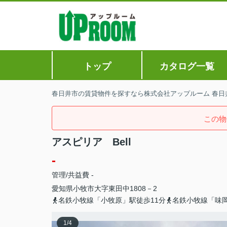
トップ
カタログ一覧
春日井市の賃貸物件を探すなら株式会社アップルーム 春日
この物
アスピリア Bell
-
管理/共益費 -
愛知県
小牧市
大字東田中
1808－2
名鉄小牧線「小牧原」駅徒歩11分
名鉄小牧線「味岡
1
/
4