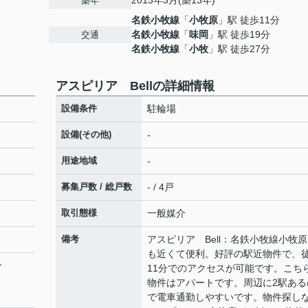
2013年3月(築13年)
築年
名鉄小牧線
「
小牧原
」駅 徒歩11分
名鉄小牧線
「
味岡
」駅 徒歩19分
交通
名鉄小牧線
「
小牧
」駅 徒歩27分
アスピリア Bellの詳細情報
設備条件
駐輪場
設備(その他)
-
用途地域
-
募集戸数 / 総戸数
- / 4戸
取引態様
一般媒介
備考
アスピリア Bell：名鉄小牧線小牧
も近くて便利。好評の駅近物件で、
分
11分でのアクセスが可能です。こち
物件はアパートです。周辺に2駅ある
で電車通勤しやすいです。物件探し