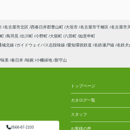
市
名古屋市北区
西春日井郡豊山町
大垣市
名古屋市千種区
名古屋市
川町
鳥羽見
出川町
小野町
大留町
八田町
如意申町
通城北線
ガイドウェイバス志段味線
愛知環状鉄道
名鉄瀬戸線
名鉄犬
味美
春日井
味鋺
小幡緑地
新守山
トップページ
カタログ一覧
スタッフ
0568-87-2103
お客様の声