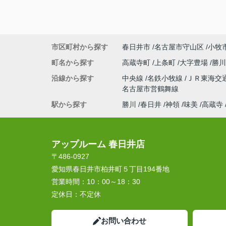
市区町村から探す
春日井市
名古屋市守山区
小牧
町名から探す
高蔵寺町
上条町
大字豊場
勝
沿線から探す
中央線
名鉄小牧線
ＪＲ東海交
名古屋市営鶴舞線
駅から探す
勝川
春日井
神領
味美
高蔵寺
アップルーム 春日井店
〒486-0927
愛知県春日井市柏井町５丁目194番地
営業時間：
10：00～18：30
定休日：
不定休
お問い合わせ