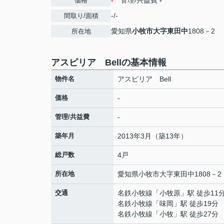
-
管理/共益費
-
価格
-/-
間取り/面積
愛知県
小牧市
大字東田中
1808－2
所在地
アスピリア Bellの基本情報
物件名
アスピリア Bell
価格
-
管理/共益費
-
築年月
2013年3月（築13年）
総戸数
4戸
所在地
愛知県
小牧市
大字東田中
1808－2
交通
名鉄小牧線
「
小牧原
」駅 徒歩11
名鉄小牧線
「
味岡
」駅 徒歩19分
名鉄小牧線
「
小牧
」駅 徒歩27分