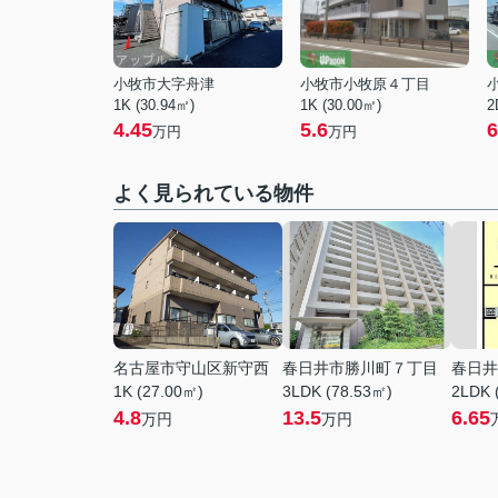
小牧市大字舟津
小牧市小牧原４丁目
1K (30.94㎡)
1K (30.00㎡)
2
4.45
5.6
6
万円
万円
よく見られている物件
名古屋市守山区新守西
春日井市勝川町７丁目
春日井
1K (27.00㎡)
3LDK (78.53㎡)
2LDK 
4.8
13.5
6.65
万円
万円