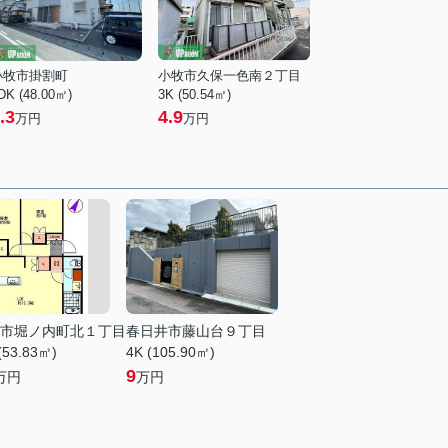
小牧市掛割町
小牧市久保一色南２丁目
DK (48.00㎡)
3K (50.54㎡)
.3
4.9
万円
万円
市堀ノ内町北１丁目
春日井市藤山台９丁目
(53.83㎡)
4K (105.90㎡)
9
万円
万円