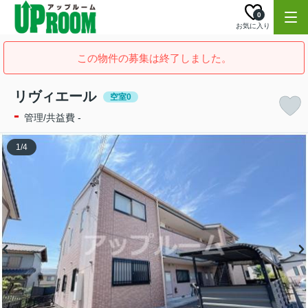
0
お気に入り
この物件の募集は終了しました。
リヴィエール
空室0
-
管理/共益費 -
1
/
4