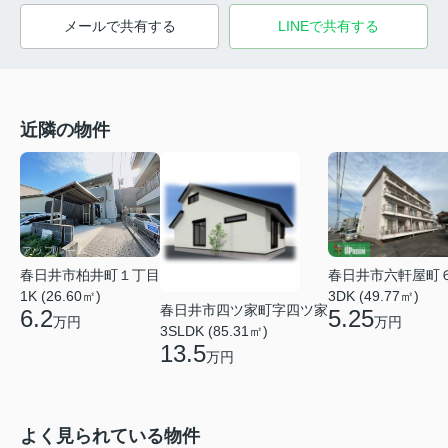
メールで共有する
LINEで共有する
近隣の物件
春日井市柏井町１丁目
春日井市六軒屋町
1K (26.60㎡)
3DK (49.77㎡)
春日井市四ツ家町字四ツ家
6.2
5.25
万円
万円
3SLDK (85.31㎡)
13.5
万円
よく見られている物件