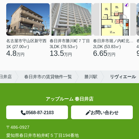
名古屋市守山区新守西
春日井市勝川町７丁目
春日井市堀ノ内町北１丁目
1K (27.00㎡)
3LDK (78.53㎡)
2LDK (53.83㎡)
4
4.8
13.5
6.65
万円
万円
万円
日井店
春日井市の賃貸物件一覧
勝川駅
リヴィエール
アップルーム 春日井店
0568-87-2103
お問い合わせ
〒486-0927
愛知県春日井市柏井町５丁目194番地