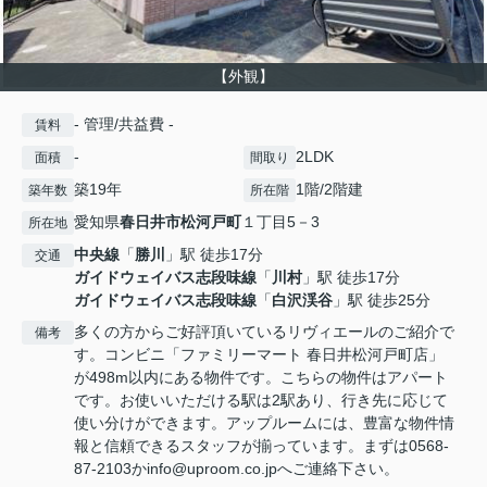
【外観】
- 管理/共益費 -
賃料
-
2LDK
面積
間取り
築19年
1階/2階建
築年数
所在階
愛知県
春日井市
松河戸町
１丁目5－3
所在地
中央線
「
勝川
」駅 徒歩17分
交通
ガイドウェイバス志段味線
「
川村
」駅 徒歩17分
ガイドウェイバス志段味線
「
白沢渓谷
」駅 徒歩25分
多くの方からご好評頂いているリヴィエールのご紹介で
備考
す。コンビニ「ファミリーマート 春日井松河戸町店」
が498m以内にある物件です。こちらの物件はアパート
です。お使いいただける駅は2駅あり、行き先に応じて
使い分けができます。アップルームには、豊富な物件情
報と信頼できるスタッフが揃っています。まずは0568-
87-2103かinfo@uproom.co.jpへご連絡下さい。