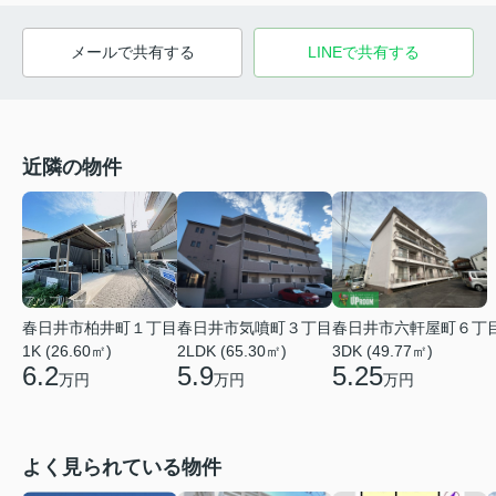
メールで共有する
LINEで共有する
近隣の物件
春日井市柏井町１丁目
春日井市気噴町３丁目
春日井市六軒屋町６丁
1K (26.60㎡)
2LDK (65.30㎡)
3DK (49.77㎡)
6.2
5.9
5.25
万円
万円
万円
よく見られている物件