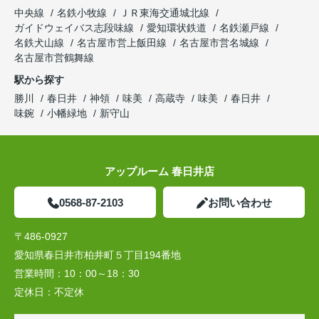
中央線
名鉄小牧線
ＪＲ東海交通城北線
ガイドウェイバス志段味線
愛知環状鉄道
名鉄瀬戸線
名鉄犬山線
名古屋市営上飯田線
名古屋市営名城線
名古屋市営鶴舞線
駅から探す
勝川
春日井
神領
味美
高蔵寺
味美
春日井
味鋺
小幡緑地
新守山
アップルーム 春日井店
0568-87-2103
お問い合わせ
〒486-0927
愛知県春日井市柏井町５丁目194番地
営業時間：
10：00～18：30
定休日：
不定休