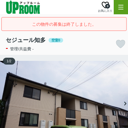
0
お気に入り
この物件の募集は終了しました。
セジュール知多
空室0
-
管理/共益費 -
1
/
2