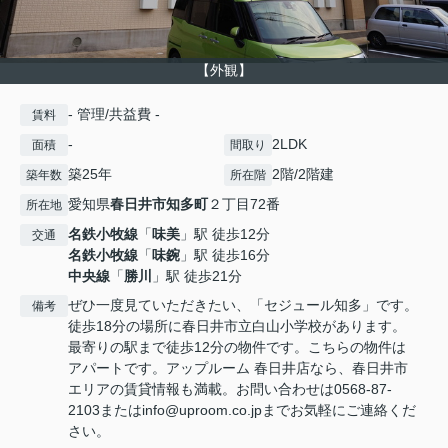
【外観】
- 管理/共益費 -
賃料
-
2LDK
面積
間取り
築25年
2階/2階建
築年数
所在階
愛知県
春日井市
知多町
２丁目72番
所在地
名鉄小牧線
「
味美
」駅 徒歩12分
交通
名鉄小牧線
「
味鋺
」駅 徒歩16分
中央線
「
勝川
」駅 徒歩21分
ぜひ一度見ていただきたい、「セジュール知多」です。
備考
徒歩18分の場所に春日井市立白山小学校があります。
最寄りの駅まで徒歩12分の物件です。こちらの物件は
アパートです。アップルーム 春日井店なら、春日井市
エリアの賃貸情報も満載。お問い合わせは0568-87-
2103またはinfo@uproom.co.jpまでお気軽にご連絡くだ
さい。