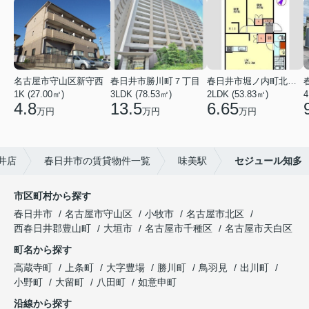
名古屋市守山区新守西
春日井市勝川町７丁目
春日井市堀ノ内町北１丁目
1K (27.00㎡)
3LDK (78.53㎡)
2LDK (53.83㎡)
4
4.8
13.5
6.65
万円
万円
万円
井店
春日井市の賃貸物件一覧
味美駅
セジュール知多
市区町村から探す
春日井市
名古屋市守山区
小牧市
名古屋市北区
西春日井郡豊山町
大垣市
名古屋市千種区
名古屋市天白区
町名から探す
高蔵寺町
上条町
大字豊場
勝川町
鳥羽見
出川町
小野町
大留町
八田町
如意申町
沿線から探す