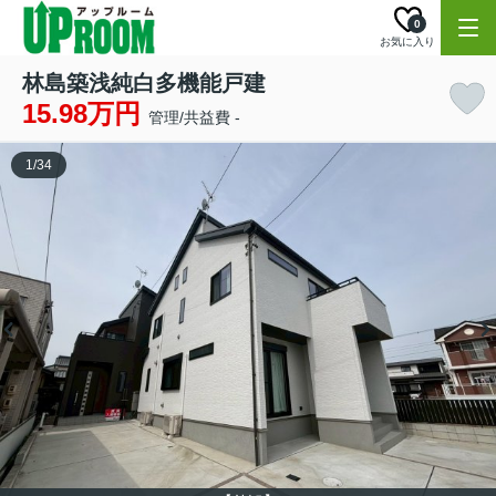
0
お気に入り
林島築浅純白多機能戸建
15.98万円
管理/共益費 -
1
/
34