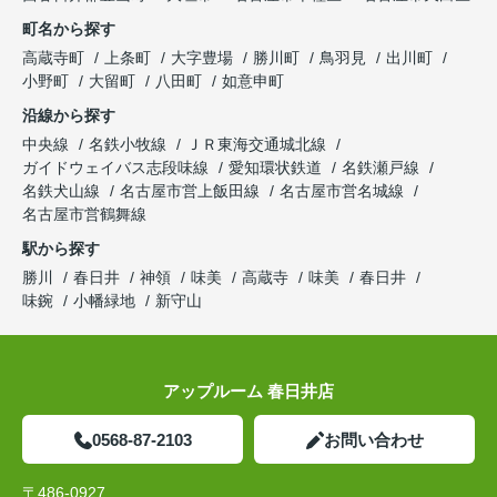
町名から探す
高蔵寺町
上条町
大字豊場
勝川町
鳥羽見
出川町
小野町
大留町
八田町
如意申町
沿線から探す
中央線
名鉄小牧線
ＪＲ東海交通城北線
ガイドウェイバス志段味線
愛知環状鉄道
名鉄瀬戸線
名鉄犬山線
名古屋市営上飯田線
名古屋市営名城線
名古屋市営鶴舞線
駅から探す
勝川
春日井
神領
味美
高蔵寺
味美
春日井
味鋺
小幡緑地
新守山
アップルーム 春日井店
0568-87-2103
お問い合わせ
〒486-0927