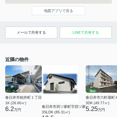
地図アプリで見る
メールで共有する
LINEで共有する
近隣の物件
春日井市柏井町１丁目
春日井市六軒屋町
1K (26.60㎡)
3DK (49.77㎡)
春日井市四ツ家町字四ツ家
6.2
5.25
万円
万円
3SLDK (85.31㎡)