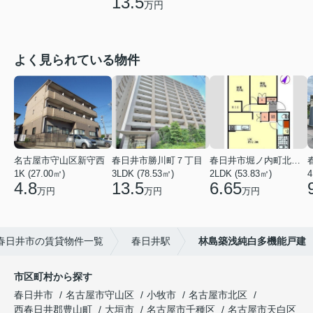
13.5
万円
よく見られている物件
名古屋市守山区新守西
春日井市勝川町７丁目
春日井市堀ノ内町北１丁目
1K (27.00㎡)
3LDK (78.53㎡)
2LDK (53.83㎡)
4
4.8
13.5
6.65
万円
万円
万円
春日井市の賃貸物件一覧
春日井駅
林島築浅純白多機能戸建
市区町村から探す
春日井市
名古屋市守山区
小牧市
名古屋市北区
西春日井郡豊山町
大垣市
名古屋市千種区
名古屋市天白区