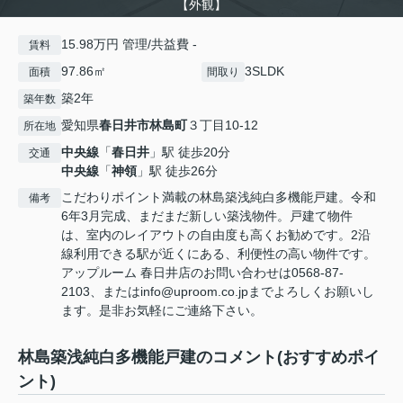
【外観】
15.98万円 管理/共益費 -
賃料
97.86㎡
3SLDK
面積
間取り
築2年
築年数
愛知県
春日井市
林島町
３丁目10-12
所在地
中央線
「
春日井
」駅 徒歩20分
交通
中央線
「
神領
」駅 徒歩26分
こだわりポイント満載の林島築浅純白多機能戸建。令和
備考
6年3月完成、まだまだ新しい築浅物件。戸建て物件
は、室内のレイアウトの自由度も高くお勧めです。2沿
線利用できる駅が近くにある、利便性の高い物件です。
アップルーム 春日井店のお問い合わせは0568-87-
2103、またはinfo@uproom.co.jpまでよろしくお願いし
ます。是非お気軽にご連絡下さい。
林島築浅純白多機能戸建のコメント(おすすめポイ
ント)