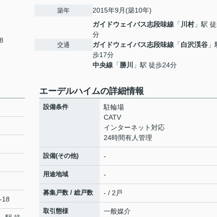
2015年9月(築10年)
築年
ガイドウェイバス志段味線
「
川村
」駅 徒
分
8
ガイドウェイバス志段味線
「
白沢渓谷
」
交通
歩17分
中央線
「
勝川
」駅 徒歩24分
エーデルハイムの詳細情報
設備条件
駐輪場
CATV
インターネット対応
24時間有人管理
設備(その他)
-
用途地域
-
募集戸数 / 総戸数
- / 2戸
-18
取引態様
一般媒介