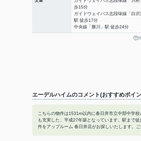
交通
ガイドウェイバス志段味線
「
川村
歩15分
ガイドウェイバス志段味線
「
白沢
駅 徒歩17分
中央線
「
勝川
」駅 徒歩24分
エーデルハイムのコメント(おすすめポイン
こちらの物件は1531m以内に春日井市立中部中学
も充実した、平成27年築となっています。駅まで徒
件をアップルーム 春日井店がお探しいたします。ご連絡は056