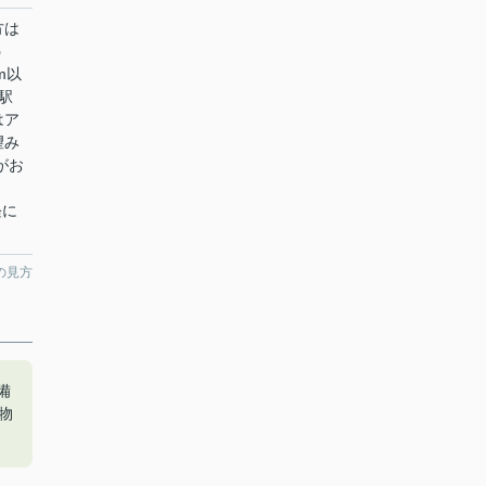
方は
う
m以
駅
はア
望み
がお
軽に
の見方
備
物