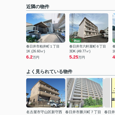
近隣の物件
春日井市柏井町１丁目
春日井市六軒屋町６丁目
1K (26.60㎡)
3DK (49.77㎡)
1
6.2
5.25
4
万円
万円
よく見られている物件
名古屋市守山区新守西
春日井市勝川町７丁目
春日井