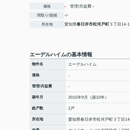
-
管理/共益費
-
価格
-/-
間取り/面積
愛知県
春日井市
松河戸町
３丁目14-1
所在地
エーデルハイムの基本情報
物件名
エーデルハイム
価格
-
管理/共益費
-
築年月
2015年9月（築10年）
総戸数
2戸
所在地
愛知県
春日井市
松河戸町
３丁目14