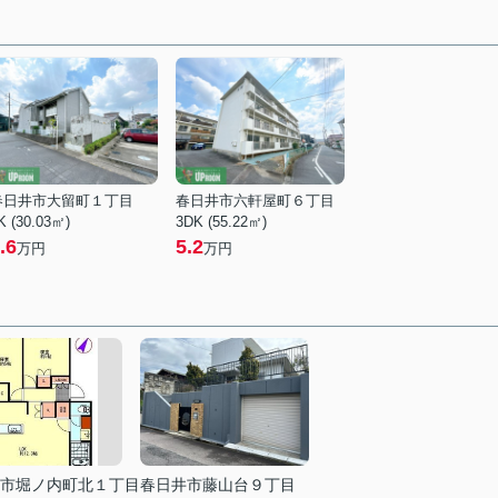
春日井市大留町１丁目
春日井市六軒屋町６丁目
K (30.03㎡)
3DK (55.22㎡)
.6
5.2
万円
万円
市堀ノ内町北１丁目
春日井市藤山台９丁目