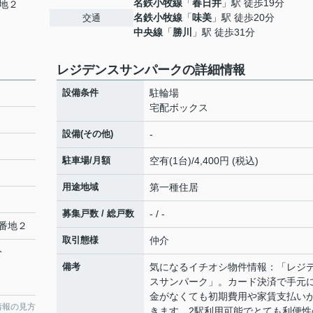
名鉄小牧線
「
春日井
」駅 徒歩19分
地２
名鉄小牧線
「
味美
」駅 徒歩20分
交通
中央線
「
勝川
」駅 徒歩31分
レジデンスサンパークの詳細情報
設備条件
駐輪場
宅配ボックス
設備(その他)
-
駐車場/月額
空有(1台)/4,400円 (税込)
用途地域
第一種住居
募集戸数 / 総戸数
- / -
番地２
取引態様
仲介
分
備考
気になるイチオシ物件情報：「レジ
スサンパーク」。カード決済で手元
金がなくても初期費用や家賃支払い
情報の見方
きます。2駅利用可能でとても利便性