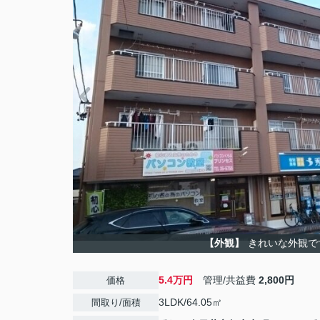
【外観】
きれいな外観で
5.4万円
管理/共益費
2,800円
価格
3LDK/64.05㎡
間取り/面積