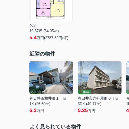
403
19.37坪 (64.05㎡)
5.4
万円(2787.82円/坪)
近隣の物件
春日井市柏井町１丁目
春日井市六軒屋町６丁目
1K (26.60㎡)
3DK (49.77㎡)
1
6.2
5.25
4
万円
万円
よく見られている物件