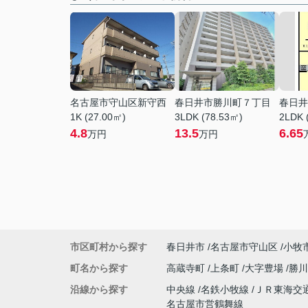
名古屋市守山区新守西
春日井市勝川町７丁目
春日井
1K (27.00㎡)
3LDK (78.53㎡)
2LDK 
4.8
13.5
6.65
万円
万円
市区町村から探す
春日井市
名古屋市守山区
小牧
町名から探す
高蔵寺町
上条町
大字豊場
勝
沿線から探す
中央線
名鉄小牧線
ＪＲ東海交
名古屋市営鶴舞線