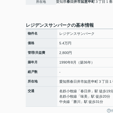
愛知県
春日井市
如意申町
３丁目１番
所在地
レジデンスサンパークの基本情報
物件名
レジデンスサンパーク
価格
5.4万円
管理/共益費
2,800円
築年月
1990年8月（築36年）
総戸数
-
所在地
愛知県
春日井市
如意申町
３丁目１
交通
名鉄小牧線
「
春日井
」駅 徒歩19
名鉄小牧線
「
味美
」駅 徒歩20分
中央線
「
勝川
」駅 徒歩31分