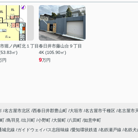
市堀ノ内町北１丁目
春日井市藤山台９丁目
(53.83㎡)
4K (105.90㎡)
9
万円
万円
市
名古屋市北区
西春日井郡豊山町
大垣市
名古屋市千種区
名古屋市
川町
鳥羽見
出川町
小野町
大留町
八田町
如意申町
通城北線
ガイドウェイバス志段味線
愛知環状鉄道
名鉄瀬戸線
名鉄犬