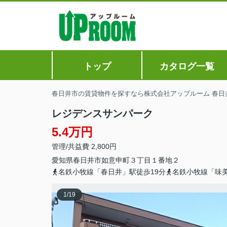
トップ
カタログ一覧
春日井市の賃貸物件を探すなら株式会社アップルーム 春日
レジデンスサンパーク
5.4万円
管理/共益費 2,800円
愛知県
春日井市
如意申町
３丁目１番地２
名鉄小牧線「春日井」駅徒歩19分
名鉄小牧線「味美
1
/
19