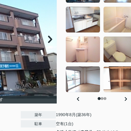
す
1990年8月(築36年)
築年
空有(1台)
駐車