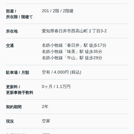
201 / 2階 / 2階建
部屋 /
所在階 / 階建て
愛知県
春日井市
西高山町
２丁目3-2
所在地
名鉄小牧線
「
春日井
」駅 徒歩17分
交通
名鉄小牧線
「
味美
」駅 徒歩35分
名鉄小牧線
「
牛山
」駅 徒歩29分
空有 / 4,000円 (税込)
駐車場 / 月額
0ヶ月 / 1.1万円
更新料 /
更新事務手数料
2年
契約期間
空家
現況