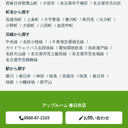
西春日井郡豊山町
大垣市
名古屋市千種区
名古屋市天白区
町名から探す
高蔵寺町
上条町
大字豊場
勝川町
鳥羽見
出川町
小野町
大留町
八田町
如意申町
沿線から探す
中央線
名鉄小牧線
ＪＲ東海交通城北線
ガイドウェイバス志段味線
愛知環状鉄道
名鉄瀬戸線
名鉄犬山線
名古屋市営上飯田線
名古屋市営名城線
名古屋市営鶴舞線
駅から探す
勝川
春日井
神領
味美
高蔵寺
味美
春日井
味鋺
小幡緑地
新守山
アップルーム 春日井店
0568-87-2103
お問い合わせ