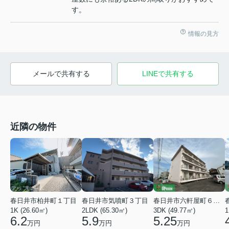
す。
情報の見方
メールで共有する
LINEで共有する
近隣の物件
春日井市柏井町１丁目
春日井市気噴町３丁目
春日井市六軒屋町６丁目
1K (26.60㎡)
2LDK (65.30㎡)
3DK (49.77㎡)
1
6.2
5.9
5.25
万円
万円
万円