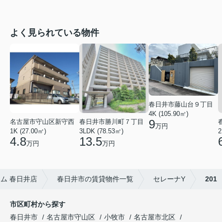
よく見られている物件
春日井市藤山台９丁目
4K (105.90㎡)
9
名古屋市守山区新守西
春日井市勝川町７丁目
万円
1K (27.00㎡)
3LDK (78.53㎡)
2
4.8
13.5
万円
万円
ム 春日井店
春日井市の賃貸物件一覧
セレーナY
201
市区町村から探す
春日井市
名古屋市守山区
小牧市
名古屋市北区