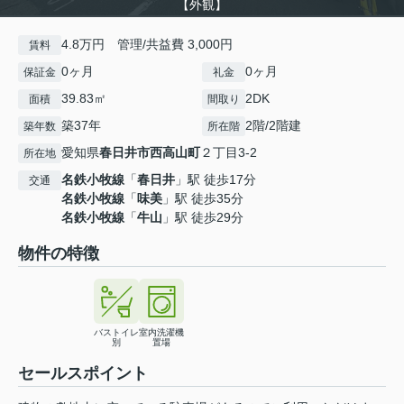
【外観】
4.8万円 管理/共益費 3,000円
賃料
0ヶ月
0ヶ月
保証金
礼金
39.83㎡
2DK
面積
間取り
築37年
2階/2階建
築年数
所在階
愛知県
春日井市
西高山町
２丁目3-2
所在地
名鉄小牧線
「
春日井
」駅 徒歩17分
交通
名鉄小牧線
「
味美
」駅 徒歩35分
名鉄小牧線
「
牛山
」駅 徒歩29分
物件の特徴
バストイレ
室内洗濯機
別
置場
セールスポイント