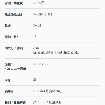
3,000円
管理 / 共益費
0ヶ月(0ヶ月)
敷金(保証金)
0ヶ月
礼金
- / -
償却 / 敷引
2DK
間取り / 詳細
DK 6.0帖
/
洋室 6.0帖
/
和室 6.0帖
39.83㎡ / -
面積 /
バルコニー面積
南
向き
1989年4月(築37年)
築年月
アパート / 軽量鉄骨
種別 / 建物構造