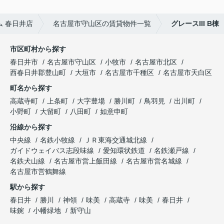
 春日井店
名古屋市守山区の賃貸物件一覧
グレースIII B棟
市区町村から探す
春日井市
名古屋市守山区
小牧市
名古屋市北区
西春日井郡豊山町
大垣市
名古屋市千種区
名古屋市天白区
町名から探す
高蔵寺町
上条町
大字豊場
勝川町
鳥羽見
出川町
小野町
大留町
八田町
如意申町
沿線から探す
中央線
名鉄小牧線
ＪＲ東海交通城北線
ガイドウェイバス志段味線
愛知環状鉄道
名鉄瀬戸線
名鉄犬山線
名古屋市営上飯田線
名古屋市営名城線
名古屋市営鶴舞線
駅から探す
春日井
勝川
神領
味美
高蔵寺
味美
春日井
味鋺
小幡緑地
新守山