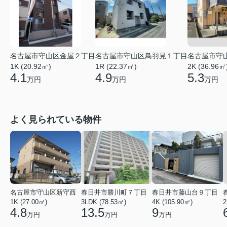
名古屋市守山区金屋２丁目
名古屋市守山区鳥羽見１丁目
名古屋市守
1K (20.92㎡)
1R (22.37㎡)
2K (36.96㎡
4.1
4.9
5.3
万円
万円
万円
よく見られている物件
名古屋市守山区新守西
春日井市勝川町７丁目
春日井市藤山台９丁目
1K (27.00㎡)
3LDK (78.53㎡)
4K (105.90㎡)
2
4.8
13.5
9
万円
万円
万円