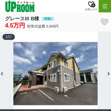
0
お気に入り
グレースIII B棟
空室1
4.5万円
管理/共益費 3,000円
1
/
17