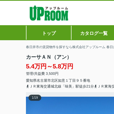
トップ
カタログ一覧
春日井市の賃貸物件を探すなら株式会社アップルーム 春日
カーサＡＮ（アン）
5.4万円～5.8万円
管理/共益費 3,500円
愛知県
名古屋市北区
如意
１丁目９５番地
ＪＲ東海交通城北線「味美」駅徒歩21分
ＪＲ東海
1
/
19