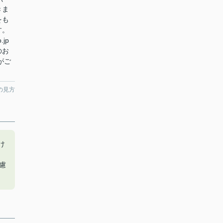
きま
をも
す。
.jp
のお
がご
の見方
け
Ｒ
遠慮