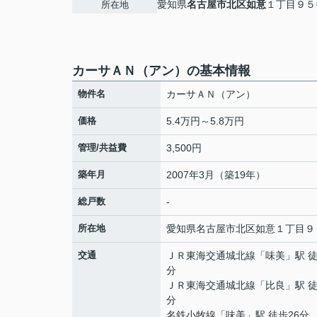
愛知県
名古屋市北区
如意
１丁目９５
所在地
カーサＡＮ（アン）の基本情報
物件名
カーサＡＮ（アン）
価格
5.4万円～5.8万円
管理/共益費
3,500円
築年月
2007年3月（築19年）
総戸数
-
所在地
愛知県
名古屋市北区
如意
１丁目９
交通
ＪＲ東海交通城北線
「
味美
」駅 徒
分
ＪＲ東海交通城北線
「
比良
」駅 徒
分
名鉄小牧線
「
味美
」駅 徒歩26分