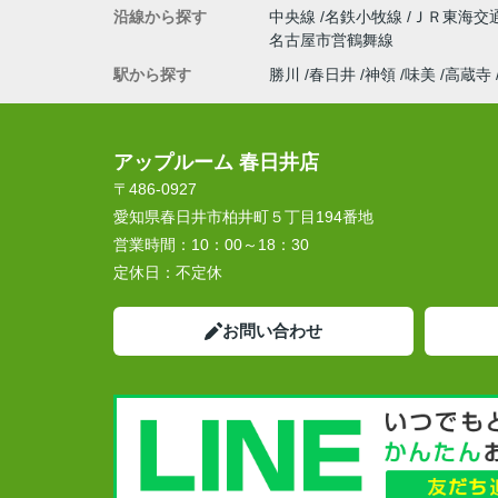
沿線から探す
中央線
名鉄小牧線
ＪＲ東海交
名古屋市営鶴舞線
駅から探す
勝川
春日井
神領
味美
高蔵寺
アップルーム 春日井店
〒486-0927
愛知県春日井市柏井町５丁目194番地
営業時間：
10：00～18：30
定休日：
不定休
お問い合わせ