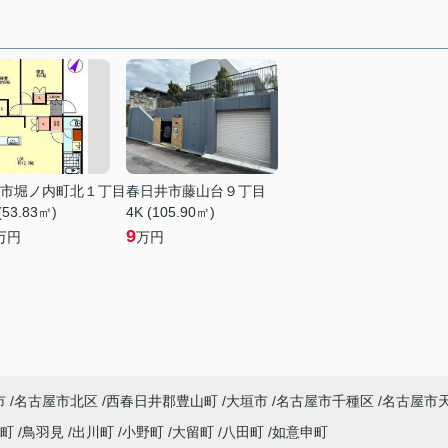
市堀ノ内町北１丁目
春日井市藤山台９丁目
(53.83㎡)
4K (105.90㎡)
9
万円
万円
市
名古屋市北区
西春日井郡豊山町
大垣市
名古屋市千種区
名古屋市
川町
鳥羽見
出川町
小野町
大留町
八田町
如意申町