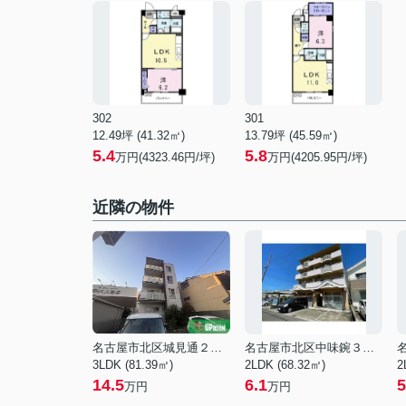
302
301
12.49坪 (41.32㎡)
13.79坪 (45.59㎡)
5.4
5.8
万円(4323.46円/坪)
万円(4205.95円/坪)
近隣の物件
名古屋市北区城見通２丁目
名古屋市北区中味鋺３丁目
3LDK (81.39㎡)
2LDK (68.32㎡)
2
14.5
6.1
5
万円
万円