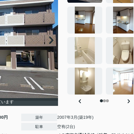
ています
500円
2007年3月(築19年)
築年
空有(2台)
駐車