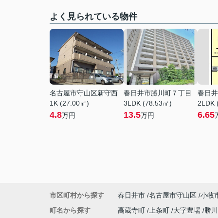
よく見られている物件
名古屋市守山区新守西
春日井市勝川町７丁目
春日井
1K (27.00㎡)
3LDK (78.53㎡)
2LDK 
4.8
13.5
6.65
万円
万円
市区町村から探す
春日井市
名古屋市守山区
小牧
町名から探す
高蔵寺町
上条町
大字豊場
勝