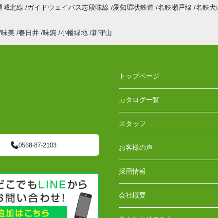
通城北線
ガイドウェイバス志段味線
愛知環状鉄道
名鉄瀬戸線
名鉄犬
味美
春日井
味鋺
小幡緑地
新守山
トップページ
カタログ一覧
スタッフ
0568-87-2103
お客様の声
採用情報
会社概要