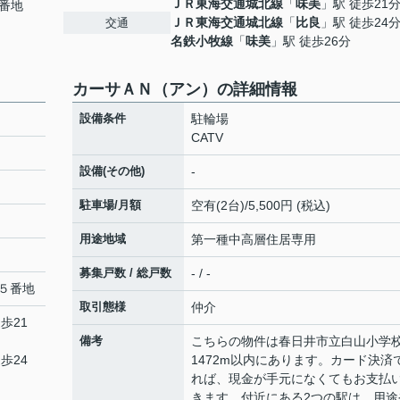
ＪＲ東海交通城北線
「
味美
」駅 徒歩21
番地
ＪＲ東海交通城北線
「
比良
」駅 徒歩24
交通
名鉄小牧線
「
味美
」駅 徒歩26分
カーサＡＮ（アン）の詳細情報
設備条件
駐輪場
CATV
設備(その他)
-
駐車場/月額
空有(2台)/5,500円 (税込)
用途地域
第一種中高層住居専用
募集戸数 / 総戸数
- / -
５番地
取引態様
仲介
歩21
備考
こちらの物件は春日井市立白山小学
歩24
1472m以内にあります。カード決済
れば、現金が手元になくてもお支払
きます。付近にある2つの駅は、用途