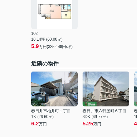
102
18.14坪 (60.00㎡)
5.9
万円(3252.48円/坪)
近隣の物件
春日井市柏井町１丁目
春日井市六軒屋町６丁目
1K (26.60㎡)
3DK (49.77㎡)
1
6.2
5.25
4
万円
万円