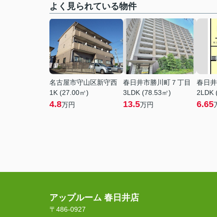
よく見られている物件
名古屋市守山区新守西
春日井市勝川町７丁目
春日井
1K (27.00㎡)
3LDK (78.53㎡)
2LDK 
4.8
13.5
6.65
万円
万円
アップルーム 春日井店
〒486-0927