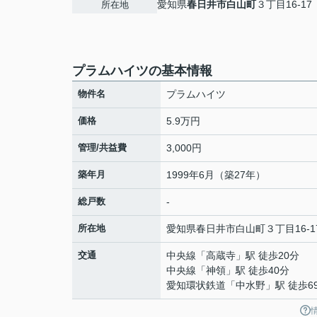
愛知県
春日井市
白山町
３丁目16-17
所在地
プラムハイツの基本情報
物件名
プラムハイツ
価格
5.9万円
管理/共益費
3,000円
築年月
1999年6月（築27年）
総戸数
-
所在地
愛知県
春日井市
白山町
３丁目16-1
交通
中央線
「
高蔵寺
」駅 徒歩20分
中央線
「
神領
」駅 徒歩40分
愛知環状鉄道
「
中水野
」駅 徒歩6