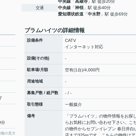
中央線
「
高蔵寺
」駅 徒歩20分
中央線
「
神領
」駅 徒歩40分
交通
愛知環状鉄道
「
中水野
」駅 徒歩69分
プラムハイツの詳細情報
設備条件
CATV
インターネット対応
設備(その他)
-
駐車場/月額
空有(1台)/4,000円
用途地域
-
募集戸数 / 総戸数
- / -
7
取引態様
一般媒介
備考
「プラムハイツ」の物件情報をお探
9分
らお気軽にお問い合わせ下さい。こ
の物件からセブンイレブン 春日井白
情報の見方
店まで325mです。こちらの物件はア