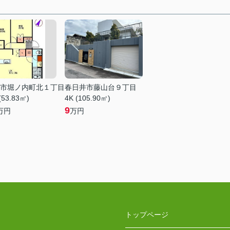
市堀ノ内町北１丁目
春日井市藤山台９丁目
(53.83㎡)
4K (105.90㎡)
9
万円
万円
トップページ