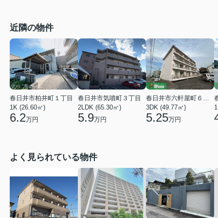
近隣の物件
春日井市柏井町１丁目
春日井市気噴町３丁目
春日井市六軒屋町６丁目
1K (26.60㎡)
2LDK (65.30㎡)
3DK (49.77㎡)
1
6.2
5.9
5.25
万円
万円
万円
よく見られている物件