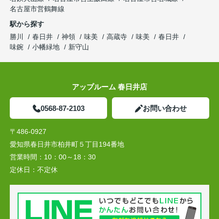
名古屋市営鶴舞線
駅から探す
勝川
春日井
神領
味美
高蔵寺
味美
春日井
味鋺
小幡緑地
新守山
アップルーム 春日井店
0568-87-2103
お問い合わせ
〒486-0927
愛知県春日井市柏井町５丁目194番地
営業時間：
10：00～18：30
定休日：
不定休