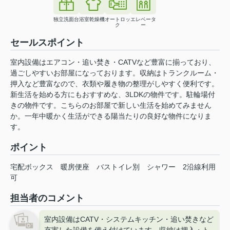
独立洗面台
浴室乾燥機
オートロッ
エレベータ
ク
ー
セールスポイント
室内設備はエアコン・追い焚き・CATVなど豊富に揃っており、
過ごしやすいお部屋になっております。収納はトランクルーム・
押入など豊富なので、衣類や履き物の整理がしやすく便利です。
新生活を始める方にもおすすめな、3LDKの物件です。駐輪場付
きの物件です。こちらのお部屋で新しい生活を始めてみません
か。一年中暖かく生活ができる陽当たりの良好な物件になりま
す。
ポイント
宅配ボックス
暖房便座
バストイレ別
シャワー
2沿線利用
可
担当者のコメント
室内設備はCATV・システムキッチン・追い焚きなど