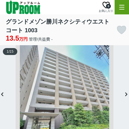
0
お気に入り
グランドメゾン勝川ネクシティウエスト
コート 1003
13.5
万円
管理/共益費 -
1
/
15