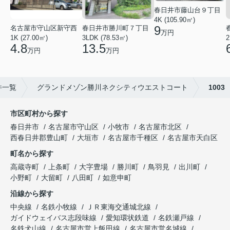
春日井市藤山台９丁目
4K (105.90㎡)
9
名古屋市守山区新守西
春日井市勝川町７丁目
万円
1K (27.00㎡)
3LDK (78.53㎡)
2
4.8
13.5
万円
万円
件一覧
グランドメゾン勝川ネクシティウエストコート
1003
市区町村から探す
春日井市
名古屋市守山区
小牧市
名古屋市北区
西春日井郡豊山町
大垣市
名古屋市千種区
名古屋市天白区
町名から探す
高蔵寺町
上条町
大字豊場
勝川町
鳥羽見
出川町
小野町
大留町
八田町
如意申町
沿線から探す
中央線
名鉄小牧線
ＪＲ東海交通城北線
ガイドウェイバス志段味線
愛知環状鉄道
名鉄瀬戸線
名鉄犬山線
名古屋市営上飯田線
名古屋市営名城線