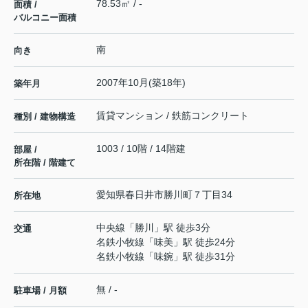
78.53㎡ / -
面積 /
バルコニー面積
南
向き
2007年10月(築18年)
築年月
賃貸マンション / 鉄筋コンクリート
種別 / 建物構造
1003 / 10階 / 14階建
部屋 /
所在階 / 階建て
愛知県
春日井市
勝川町
７丁目34
所在地
中央線
「
勝川
」駅 徒歩3分
交通
名鉄小牧線
「
味美
」駅 徒歩24分
名鉄小牧線
「
味鋺
」駅 徒歩31分
無 / -
駐車場 / 月額