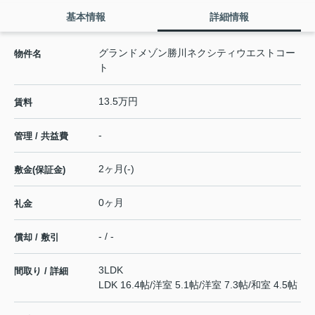
基本情報
詳細情報
グランドメゾン勝川ネクシティウエストコー
物件名
ト
13.5万円
賃料
-
管理 / 共益費
2ヶ月(-)
敷金(保証金)
0ヶ月
礼金
- / -
償却 / 敷引
3LDK
間取り / 詳細
LDK 16.4帖
/
洋室 5.1帖
/
洋室 7.3帖
/
和室 4.5帖