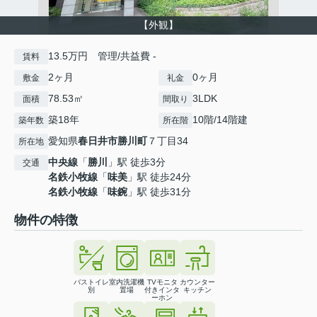
【外観】
13.5万円 管理/共益費 -
賃料
2ヶ月
0ヶ月
敷金
礼金
78.53㎡
3LDK
面積
間取り
築18年
10階/14階建
築年数
所在階
愛知県
春日井市
勝川町
７丁目34
所在地
中央線
「
勝川
」駅 徒歩3分
交通
名鉄小牧線
「
味美
」駅 徒歩24分
名鉄小牧線
「
味鋺
」駅 徒歩31分
物件の特徴
バストイレ
室内洗濯機
TVモニタ
カウンター
別
置場
付きインタ
キッチン
ーホン