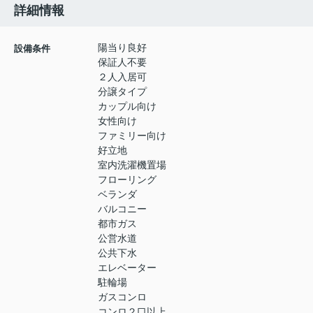
詳細情報
陽当り良好
設備条件
保証人不要
２人入居可
分譲タイプ
カップル向け
女性向け
ファミリー向け
好立地
室内洗濯機置場
フローリング
ベランダ
バルコニー
都市ガス
公営水道
公共下水
エレベーター
駐輪場
ガスコンロ
コンロ２口以上