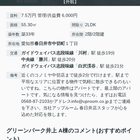
【外観】
7.5万円 管理/共益費 6,000円
賃料
55.30㎡
2LDK
面積
間取り
築33年
2階/2階建
築年数
所在階
愛知県
春日井市
中切町
１丁目
所在地
ガイドウェイバス志段味線
「
川村
」駅 徒歩19分
交通
中央線
「
勝川
」駅 徒歩20分
ガイドウェイバス志段味線
「
白沢渓谷
」駅 徒歩21分
近くのコノミヤ中切店まで徒歩2分で行けます。駅まで
備考
平坦なエリアに位置する物件で気軽に散歩できるのもい
いですね。こちらの物件はアパートです。最上階のアパ
ートです。気になる情報を見つけたら、まずはお電話
0568-87-2103かアドレスinfo@uproom.co.jpまでご連絡
を下さい。当社アップルーム 春日井店スタッフが心を
込めた対応を致します。
グリーンパーク井上 A棟のコメント(おすすめポイ
ント)