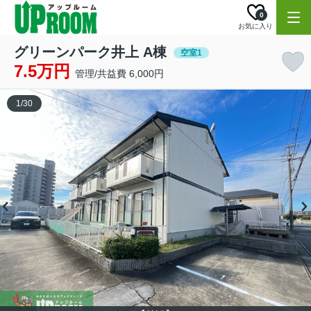
0
お気に入り
グリーンパーク井上 A棟
空室1
7.5万円
管理/共益費 6,000円
1
/
30