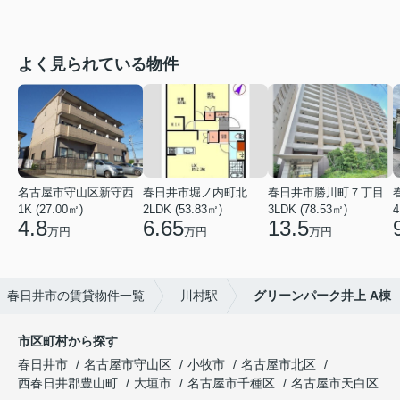
よく見られている物件
名古屋市守山区新守西
春日井市堀ノ内町北１丁目
春日井市勝川町７丁目
1K (27.00㎡)
2LDK (53.83㎡)
3LDK (78.53㎡)
4
4.8
6.65
13.5
万円
万円
万円
春日井市の賃貸物件一覧
川村駅
グリーンパーク井上 A棟
市区町村から探す
春日井市
名古屋市守山区
小牧市
名古屋市北区
西春日井郡豊山町
大垣市
名古屋市千種区
名古屋市天白区