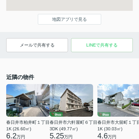
地図アプリで見る
メールで共有する
LINEで共有する
近隣の物件
春日井市柏井町１丁目
春日井市六軒屋町６丁目
春日井市大留町１丁
1K (26.60㎡)
3DK (49.77㎡)
1K (30.03㎡)
6.2
5.25
4.6
万円
万円
万円