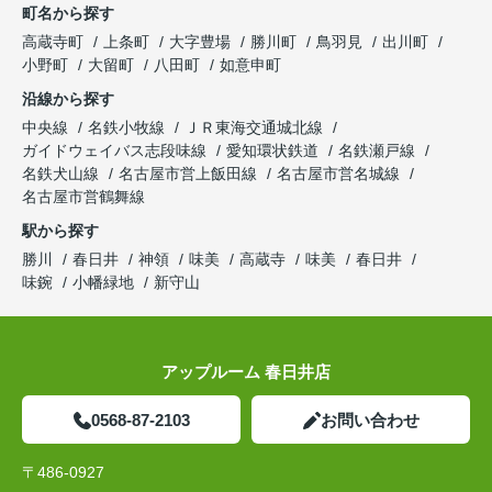
町名から探す
高蔵寺町
上条町
大字豊場
勝川町
鳥羽見
出川町
小野町
大留町
八田町
如意申町
沿線から探す
中央線
名鉄小牧線
ＪＲ東海交通城北線
ガイドウェイバス志段味線
愛知環状鉄道
名鉄瀬戸線
名鉄犬山線
名古屋市営上飯田線
名古屋市営名城線
名古屋市営鶴舞線
駅から探す
勝川
春日井
神領
味美
高蔵寺
味美
春日井
味鋺
小幡緑地
新守山
アップルーム 春日井店
0568-87-2103
お問い合わせ
〒486-0927