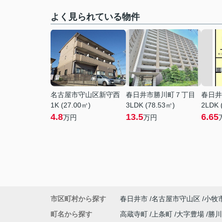
よく見られている物件
名古屋市守山区新守西
春日井市勝川町７丁目
春日井
1K (27.00㎡)
3LDK (78.53㎡)
2LDK 
4.8
13.5
6.65
万円
万円
市区町村から探す
春日井市
名古屋市守山区
小牧
町名から探す
高蔵寺町
上条町
大字豊場
勝