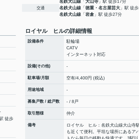
名鉄犬山線
「
大山寺
」駅 徒歩17分
名鉄犬山線
「
徳重・名古屋芸大
」駅 徒歩
交通
名鉄犬山線
「
岩倉
」駅 徒歩27分
ロイヤル ヒルの詳細情報
設備条件
駐輪場
CATV
インターネット対応
設備(その他)
-
駐車場/月額
空有/4,400円 (税込)
用途地域
-
募集戸数 / 総戸数
- / 8戸
分
取引態様
仲介
駅 徒歩
備考
ロイヤル ヒル：名鉄犬山線大山寺
も近くて便利。平坦な場所にあるア
トなら毎日の移動も快適です。3駅以