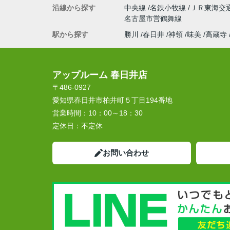
沿線から探す
中央線
名鉄小牧線
ＪＲ東海交
名古屋市営鶴舞線
駅から探す
勝川
春日井
神領
味美
高蔵寺
アップルーム 春日井店
〒486-0927
愛知県春日井市柏井町５丁目194番地
営業時間：
10：00～18：30
定休日：
不定休
お問い合わせ