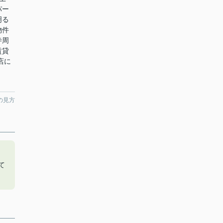
パー
明る
物件
寺周
賃貸
店に
の見方
こ
て