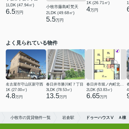
1
1K (26.71㎡)
1LDK (47.94㎡)
小牧市藤島町梵天
4
6.5
万円
万円
2LDK (49.68㎡)
5.5
万円
よく見られている物件
名古屋市守山区新守西
春日井市勝川町７丁目
春日井市堀ノ内町北１丁目
1K (27.00㎡)
3LDK (78.53㎡)
2LDK (53.83㎡)
4
4.8
13.5
6.65
万円
万円
万円
小牧市の賃貸物件一覧
岩倉駅
ドゥーハウスⅤ Ａ棟