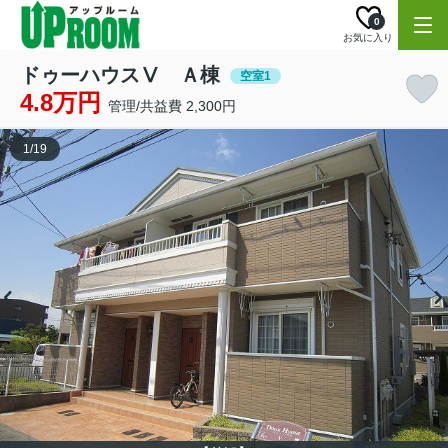
0
お気に入り
ドゥーハウスⅤ Ａ棟
空室1
4.8万円
管理/共益費 2,300円
1
/
19