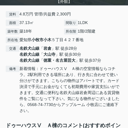
【外観】
4.8万円 管理/共益費 2,300円
賃料
37.13㎡
1LDK
面積
間取り
築18年
1階/2階建
築年数
所在階
愛知県
小牧市
小木
５丁目４２７番地
所在地
名鉄犬山線
「
岩倉
」駅 徒歩28分
交通
名鉄犬山線
「
大山寺
」駅 徒歩30分
名鉄犬山線
「
徳重・名古屋芸大
」駅 徒歩37分
新着情報：ドゥーハウスⅤ Ａ棟の空室情報ならコチ
備考
ラ。2駅利用できる場所にあり、行き先に合わせて使い
分けができます。こちらの物件はアパートです。カード
決済で手元にお金がなくても初期費用や家賃支払いがで
きます。交通に便利な名鉄犬山線岩倉周辺にある賃貸物
件をご覧になって下さい。気になる物件がございました
ら、0568-74-7730からアップルーム 小牧店にご連絡下
さい。
ドゥーハウスⅤ Ａ棟のコメント(おすすめポイン