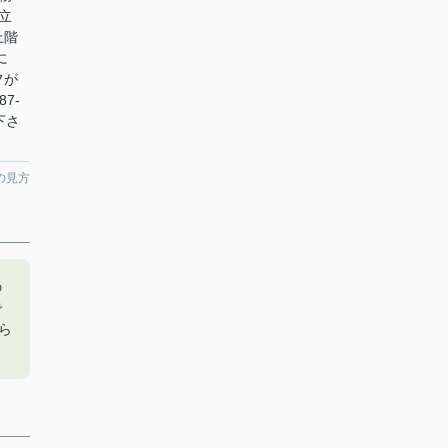
立
上階
に
フが
7-
絡下さ
の見方
の
で
ら