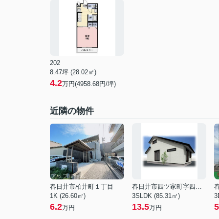
202
8.47坪 (28.02㎡)
4.2
万円(4958.68円/坪)
近隣の物件
春日井市柏井町１丁目
春日井市四ツ家町字四ツ家
1K (26.60㎡)
3SLDK (85.31㎡)
3
6.2
13.5
5
万円
万円