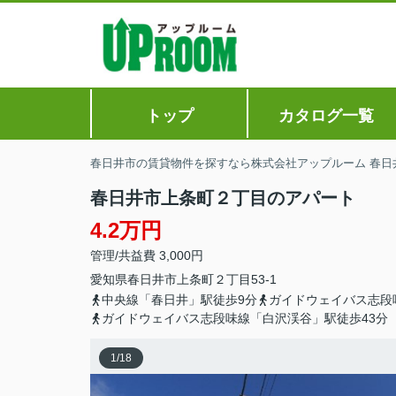
トップ
カタログ一覧
春日井市の賃貸物件を探すなら株式会社アップルーム 春日
春日井市上条町２丁目のアパート
4.2万円
管理/共益費 3,000円
愛知県
春日井市
上条町
２丁目53-1
中央線「春日井」駅徒歩9分
ガイドウェイバス志段
ガイドウェイバス志段味線「白沢渓谷」駅徒歩43分
1
/
18