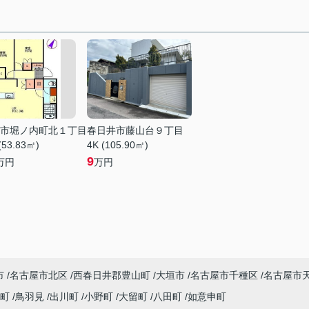
市堀ノ内町北１丁目
春日井市藤山台９丁目
(53.83㎡)
4K (105.90㎡)
9
万円
万円
市
名古屋市北区
西春日井郡豊山町
大垣市
名古屋市千種区
名古屋市
川町
鳥羽見
出川町
小野町
大留町
八田町
如意申町