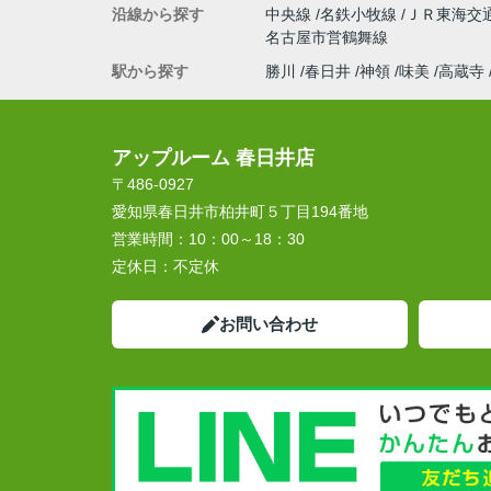
沿線から探す
中央線
名鉄小牧線
ＪＲ東海交
名古屋市営鶴舞線
駅から探す
勝川
春日井
神領
味美
高蔵寺
アップルーム 春日井店
〒486-0927
愛知県春日井市柏井町５丁目194番地
営業時間：
10：00～18：30
定休日：
不定休
お問い合わせ