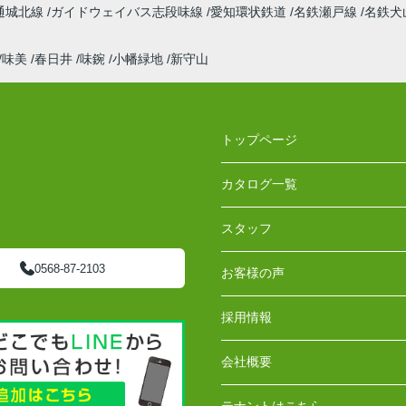
通城北線
ガイドウェイバス志段味線
愛知環状鉄道
名鉄瀬戸線
名鉄犬
味美
春日井
味鋺
小幡緑地
新守山
トップページ
カタログ一覧
スタッフ
0568-87-2103
お客様の声
採用情報
会社概要