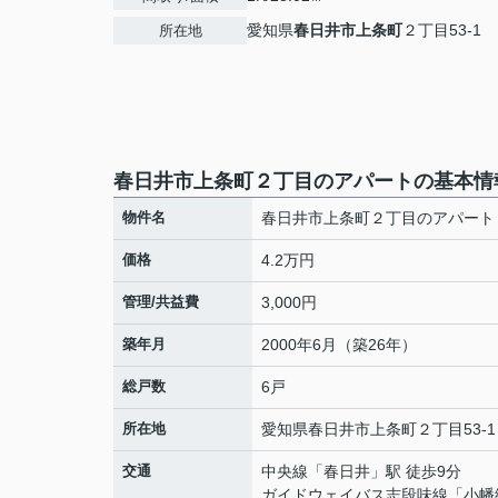
愛知県
春日井市
上条町
２丁目53-1
所在地
春日井市上条町２丁目のアパートの基本情
物件名
春日井市上条町２丁目のアパート
価格
4.2万円
管理/共益費
3,000円
築年月
2000年6月（築26年）
総戸数
6戸
所在地
愛知県
春日井市
上条町
２丁目53-1
交通
中央線
「
春日井
」駅 徒歩9分
ガイドウェイバス志段味線
「
小幡