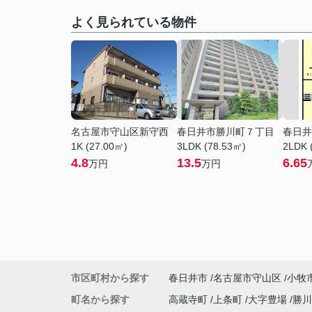
よく見られている物件
名古屋市守山区新守西
春日井市勝川町７丁目
春日井
1K (27.00㎡)
3LDK (78.53㎡)
2LDK 
4.8
13.5
6.65
万円
万円
市区町村から探す
春日井市
名古屋市守山区
小牧
町名から探す
高蔵寺町
上条町
大字豊場
勝