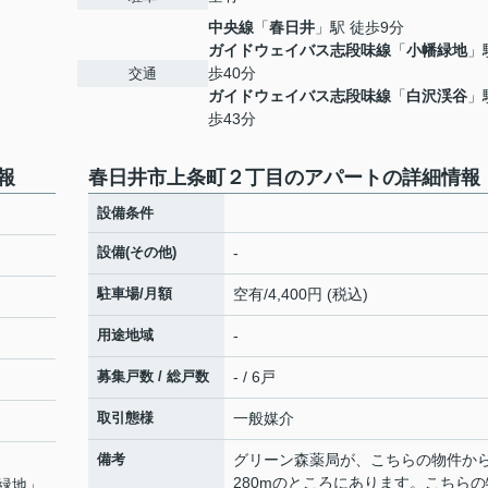
中央線
「
春日井
」駅 徒歩9分
ガイドウェイバス志段味線
「
小幡緑地
」
歩40分
交通
ガイドウェイバス志段味線
「
白沢渓谷
」
歩43分
報
春日井市上条町２丁目のアパートの詳細情報
設備条件
設備(その他)
-
駐車場/月額
空有/4,400円 (税込)
用途地域
-
募集戸数 / 総戸数
- / 6戸
取引態様
一般媒介
備考
グリーン森薬局が、こちらの物件か
280mのところにあります。こちらの
緑地
」