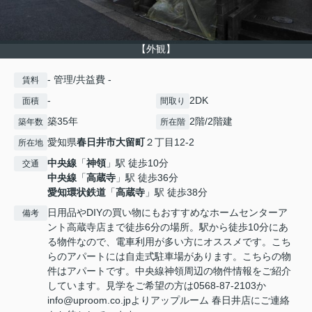
【外観】
- 管理/共益費 -
賃料
-
2DK
面積
間取り
築35年
2階/2階建
築年数
所在階
愛知県
春日井市
大留町
２丁目12-2
所在地
中央線
「
神領
」駅 徒歩10分
交通
中央線
「
高蔵寺
」駅 徒歩36分
愛知環状鉄道
「
高蔵寺
」駅 徒歩38分
日用品やDIYの買い物にもおすすめなホームセンターア
備考
ント高蔵寺店まで徒歩6分の場所。駅から徒歩10分にあ
る物件なので、電車利用が多い方にオススメです。こち
らのアパートには自走式駐車場があります。こちらの物
件はアパートです。中央線神領周辺の物件情報をご紹介
しています。見学をご希望の方は0568-87-2103か
info@uproom.co.jpよりアップルーム 春日井店にご連絡