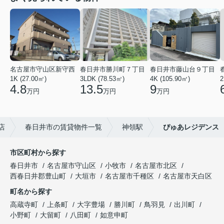
名古屋市守山区新守西
春日井市勝川町７丁目
春日井市藤山台９丁目
1K (27.00㎡)
3LDK (78.53㎡)
4K (105.90㎡)
2
4.8
13.5
9
万円
万円
万円
店
春日井市の賃貸物件一覧
神領駅
ぴゅあレジデンス
市区町村から探す
春日井市
名古屋市守山区
小牧市
名古屋市北区
西春日井郡豊山町
大垣市
名古屋市千種区
名古屋市天白区
町名から探す
高蔵寺町
上条町
大字豊場
勝川町
鳥羽見
出川町
小野町
大留町
八田町
如意申町