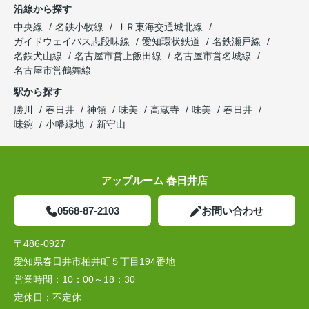
沿線から探す
中央線
名鉄小牧線
ＪＲ東海交通城北線
ガイドウェイバス志段味線
愛知環状鉄道
名鉄瀬戸線
名鉄犬山線
名古屋市営上飯田線
名古屋市営名城線
名古屋市営鶴舞線
駅から探す
勝川
春日井
神領
味美
高蔵寺
味美
春日井
味鋺
小幡緑地
新守山
アップルーム 春日井店
0568-87-2103
お問い合わせ
〒486-0927
愛知県春日井市柏井町５丁目194番地
営業時間：
10：00～18：30
定休日：
不定休