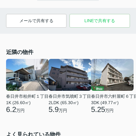
メールで共有する
LINEで共有する
近隣の物件
春日井市柏井町１丁目
春日井市気噴町３丁目
春日井市六軒屋町６丁
1K (26.60㎡)
2LDK (65.30㎡)
3DK (49.77㎡)
6.2
5.9
5.25
万円
万円
万円
よく見られている物件