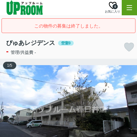
0
お気に入り
この物件の募集は終了しました。
ぴゅあレジデンス
空室0
-
管理/共益費 -
1
/
5